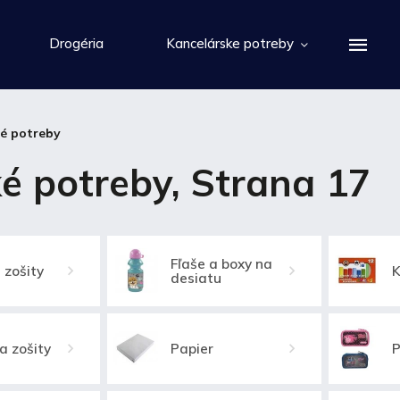
Drogéria
Kancelárske potreby
ké potreby
é potreby
, Strana 17
Fľaše a boxy na
 zošity
K
desiatu
a zošity
Papier
P