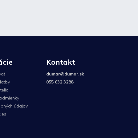
ácie
Kontakt
vať
dumar
@
dumar.sk
latby
055 632 3288
elia
odmienky
bných údajov
ies