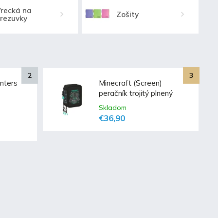
recká na
Zošity
rezuvky
nters
Minecraft (Screen)
peračník trojitý plnený
Skladom
€36,90