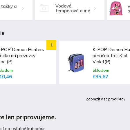
Vodové,
 tašky a
V
temperové a iné
p
farby
ie
-POP Demon Hunters
K-POP Demon Hu
recko na prezuvky
peračník trojitý pl.
lac (P)
Violet(P)
kladom
Skladom
10,46
€35,67
Zobraziť viac produktov
e len pripravujeme.
eť na ostatné kategórie.