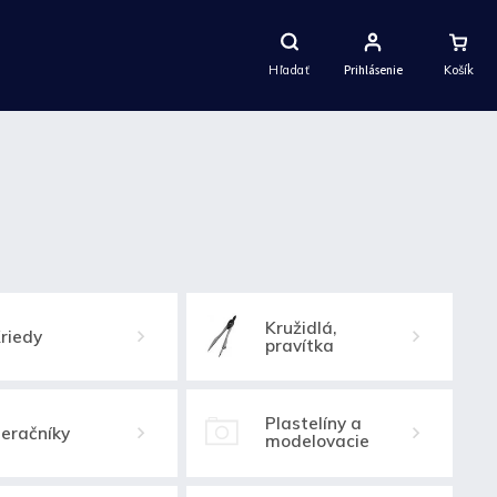
Nákupný
Košík
Hľadať
Prihlásenie
Kružidlá,
riedy
pravítka
Plastelíny a
eračníky
modelovacie
hmoty