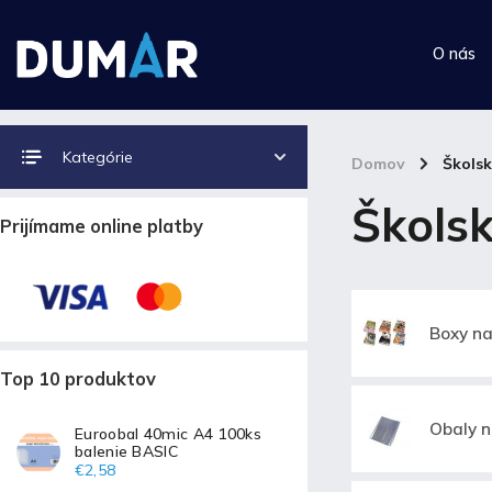
O nás
Kategórie
Domov
/
Škols
Školsk
Prijímame online platby
Boxy na
Top 10 produktov
Obaly n
Euroobal 40mic A4 100ks
balenie BASIC
€2,58