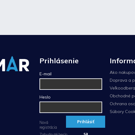
Prihlásenie
Inform
Ako nakupo
E-mail
Doprava a p
Veľkoodberat
Obchodné p
Heslo
Ochrana oso
Súbory Cook
Prihlásiť
Nová
registrácia
sa
Zabudnuté heslo