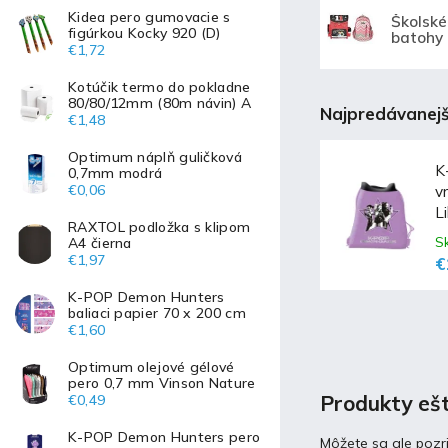
Kidea pero gumovacie s
Školské
figúrkou Kocky 920 (D)
batohy
€1,72
Kotúčik termo do pokladne
80/80/12mm (80m návin) A
Najpredávanejš
€1,48
Optimum náplň guličková
K
0,7mm modrá
€0,06
v
Li
RAXTOL podložka s klipom
S
A4 čierna
€1,97
€
K-POP Demon Hunters
baliaci papier 70 x 200 cm
€1,60
Optimum olejové gélové
pero 0,7 mm Vinson Nature
Produkty ešt
€0,49
K-POP Demon Hunters pero
Môžete sa ale pozri