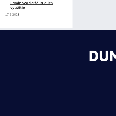
Laminovacia fólia a ich
využitie
17.5.2021