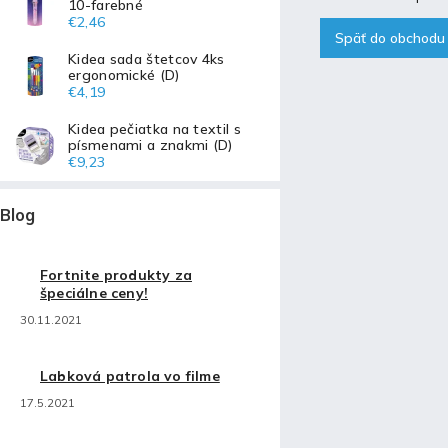
10-farebné
€2,46
Späť do obchodu
Kidea sada štetcov 4ks
ergonomické (D)
€4,19
Kidea pečiatka na textil s
písmenami a znakmi (D)
€9,23
Blog
Fortnite produkty za
špeciálne ceny!
30.11.2021
Labková patrola vo filme
17.5.2021