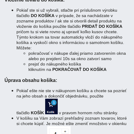
Pokiaľ ste si už vybrali, stlačte pri príslušnom výrobku
tlačidlo
DO KOŠÍKA
v prípade, že sa nachádzate v
zozname produktov / ak ste si otvorili detail produktu na
vloženie do košíka použite tlačidlo
PRIDAŤ DO KOŠÍKA
pričom tu si viete rovno aj upraviť koľko kusov chcete.
Týmto krokom sa tovar automaticky vloží do nákupného
košíka a vyskočí okno s informáciou o samotnom košíku.
Môžete:
pokračovať v nákupe ďalej priamo zatvorením okna
alebo po prejdení 10s sa okno zatvorí samo
prejsť do nákupného košíka
kliknutím na
POKRAČOVAŤ DO KOŠÍKA
Úprava obsahu košíka:
Pokiaľ ešte nie ste v nákupnom košíku a chcete sa pozrieť
na jeho obsah a dokončiť objednávku, použite
tlačidlo
KOŠÍK
v pravom hornom rohu stránky.
V košíku sa Vám zobrazí prehľadný zoznam tovarov, ktoré
si chcete kúpiť. Je možné ešte zmeniť množstvo v okienku