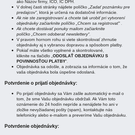
ako Názov firmy, IČO, IČ DPH.
V dolnej časti stránky nájdete políčko
„Zadať poznámku pre
predajcov“
, ktorá je určená na dodatočné informácie.
Ak nie ste zaregistrovaní a chcete tak urobiť pri vytvorení
objednávky začiarknite políčko „Chcem sa registrovať“ .
Ak chcete dostávať ponuky mailom začiarknite
políčko „Chcem odoberať newslettery“.
V pravom hornom rohu si viete skontrolovať zhrnutie
objednávky aj s vybranou dopravou a spôsobom platby.
Pokiaľ máte všetko vyplnené a skontrolované,
kliknite na tlačidlo „
ODOSLAŤ OBJEDNÁVKU S
POVINNOSŤOU PLATBY
“.
Objednávka sa odošle, a zobrazia sa informácie o tom, že
vaša objednávka bola úspešne odoslaná.
Potvrdenie o prijatí objednávky:
Po prijatí objednávky sa Vám zašle automatický e-mail o
tom, že sme Vašu objednávku obdržali. Ak Vám toto
oznámenie do 24 hodín nepríde a nenájdete ho ani v
zložke nevyžiadanej pošty (spam), kontaktujte nás
telefonicky alebo e-mailom a preveríme Vašu objednávku.
Potvrdenie objednávky: