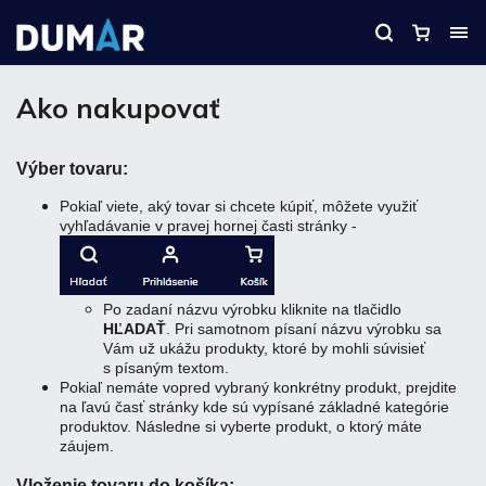
Ako nakupovať
Výber tovaru:
Pokiaľ viete, aký tovar si chcete kúpiť, môžete využiť
vyhľadávanie v pravej hornej časti stránky -
Po zadaní názvu výrobku kliknite na tlačidlo
HĽADAŤ
. Pri samotnom písaní názvu výrobku sa
Vám už ukážu produkty, ktoré by mohli súvisieť
s písaným textom.
Pokiaľ nemáte vopred vybraný konkrétny produkt, prejdite
na ľavú časť stránky kde sú vypísané základné kategórie
produktov. Následne si vyberte produkt, o ktorý máte
záujem.
Vloženie tovaru do košíka: