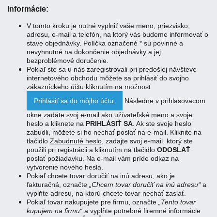
Informácie:
V tomto kroku je nutné vyplniť vaše meno, priezvisko,
adresu, e-mail a telefón, na ktorý vás budeme informovať o
stave objednávky. Políčka označené * sú povinné a
nevyhnutné na dokončenie objednávky a jej
bezproblémové doručenie.
Pokiaľ ste sa u nás zaregistrovali pri predošlej návšteve
internetového obchodu môžete sa prihlásiť do svojho
zákazníckeho účtu kliknutím na možnosť
Prihlásiť sa do môjho účtu.
Následne v prihlasovacom
okne zadáte svoj e-mail ako užívateľské meno a svoje
heslo a kliknete na
PRIHLÁSIŤ SA
. Ak ste svoje heslo
zabudli, môžete si ho nechať poslať na e-mail. Kliknite na
tlačidlo
Zabudnuté heslo,
zadajte svoj e-mail, ktorý ste
použili pri registrácii a kliknutím na tlačidlo
ODOSLAŤ
poslať požiadavku. Na e-mail vám príde odkaz na
vytvorenie nového hesla.
Pokiaľ chcete tovar doručiť na inú adresu, ako je
fakturačná, označte
„Chcem tovar doručiť na inú adresu“
a
vyplňte adresu, na ktorú chcete tovar nechať zaslať.
Pokiaľ tovar nakupujete pre firmu, označte
„Tento tovar
kupujem na firmu“
a vyplňte potrebné firemné informácie