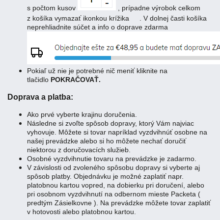
s počtom kusov
, prípadne výrobok celkom
z košíka vymazať ikonkou krížika
. V dolnej časti košíka
neprehliadnite súčet a info o doprave zdarma
Pokiaľ už nie je potrebné nič meniť kliknite na
tlačidlo
POKRAČOVAŤ.
Doprava a platba:
Ako prvé vyberte krajinu doručenia.
Následne si zvoľte spôsob dopravy, ktorý Vám najviac
vyhovuje. Môžete si tovar napríklad vyzdvihnúť osobne na
našej prevádzke alebo si ho môžete nechať doručiť
niektorou z doručovacích služieb.
Osobné vyzdvihnutie tovaru na prevádzke je zadarmo.
V závislosti od zvoleného spôsobu dopravy si vyberte aj
spôsob platby. Objednávku je možné zaplatiť napr.
platobnou kartou vopred, na dobierku pri doručení, alebo
pri osobnom vyzdvihnutí na odbernom mieste Packeta (
predtým Zásielkovne ). Na prevádzke môžete tovar zaplatiť
v hotovosti alebo platobnou kartou.