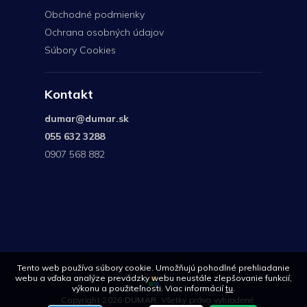
Obchodné podmienky
Ochrana osobných údajov
Súbory Cookies
Kontakt
dumar
@
dumar.sk
055 632 3288
0907 568 882
0907
568
882
Tento web používa súbory cookie. Umožňujú pohodlné prehliadanie
webu a vďaka analýze prevádzky webu neustále zlepšovanie funkcií,
výkonu a použiteľnosti. Viac informácií
tu
.
Copyright 2026
DUMAR
. Všetky práva vyhradené.