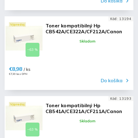
Do košíka
Kód:
13194
Výpredaj
Toner kompatibilný Hp
CB542A/CE322A/CF212A/Canon
crg716 yellow
Skladom
–63 %
€8,98
/ ks
€7,30 bez DPH
Do košíka
Kód:
13193
Výpredaj
Toner kompatibilný Hp
CB541A/CE321A/CF211A/Canon
crg716 cyan
Skladom
–63 %