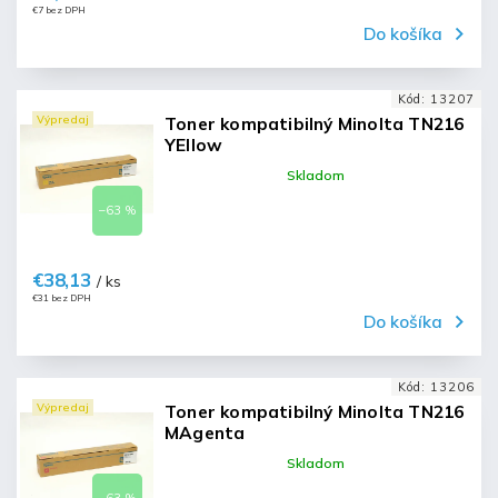
€7 bez DPH
Do košíka
Kód:
13207
Výpredaj
Toner kompatibilný Minolta TN216
YEllow
Skladom
–63 %
€38,13
/ ks
€31 bez DPH
Do košíka
Kód:
13206
Výpredaj
Toner kompatibilný Minolta TN216
MAgenta
Skladom