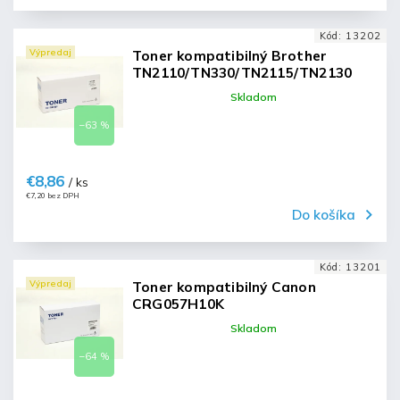
Kód:
13202
Výpredaj
Toner kompatibilný Brother
TN2110/TN330/TN2115/TN2130
Skladom
–63 %
€8,86
/ ks
€7,20 bez DPH
Do košíka
Kód:
13201
Výpredaj
Toner kompatibilný Canon
CRG057H10K
Skladom
–64 %