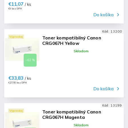
€11,07
/ ks
€9 bez DPH
Do košíka
Kód:
13200
Výpredaj
Toner kompatibilný Canon
CRG067H Yellow
Skladom
–62 %
€33,83
/ ks
€27,50 bez DPH
Do košíka
Kód:
13199
Výpredaj
Toner kompatibilný Canon
CRG067H Magenta
Skladom