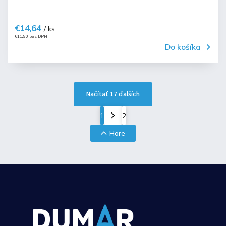
€14,64
/ ks
€11,90 bez DPH
Do košíka
Načítať 17 ďalších
1
2
Hore