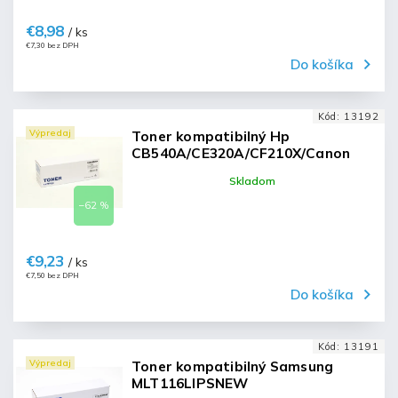
€8,98
/ ks
€7,30 bez DPH
Do košíka
Kód:
13192
Výpredaj
Toner kompatibilný Hp
CB540A/CE320A/CF210X/Canon
crg716 black
Skladom
–62 %
€9,23
/ ks
€7,50 bez DPH
Do košíka
Kód:
13191
Výpredaj
Toner kompatibilný Samsung
MLT116LIPSNEW