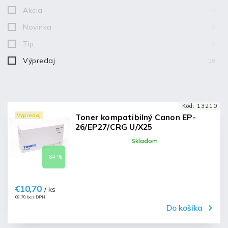
Akcia
0
Novinka
0
Tip
0
Výpredaj
28
Kód:
13210
Výpredaj
Toner kompatibilný Canon EP-
26/EP27/CRG U/X25
Skladom
–64 %
€10,70
/ ks
€8,70 bez DPH
Do košíka