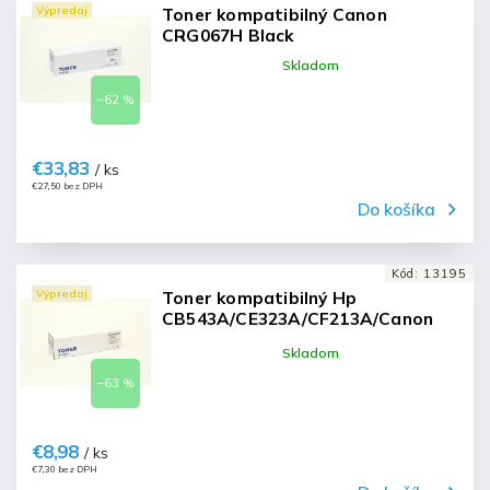
Výpredaj
Toner kompatibilný Canon
CRG067H Black
Skladom
–62 %
€33,83
/ ks
€27,50 bez DPH
Do košíka
Kód:
13195
Výpredaj
Toner kompatibilný Hp
CB543A/CE323A/CF213A/Canon
crg716 magenta
Skladom
–63 %
€8,98
/ ks
€7,30 bez DPH