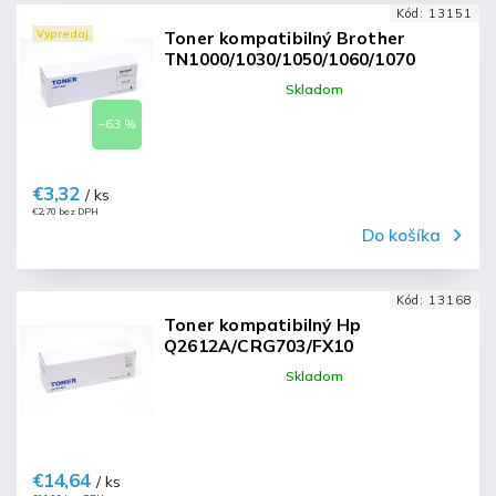
Kód:
13151
Výpredaj
Toner kompatibilný Brother
TN1000/1030/1050/1060/1070
Skladom
–63 %
€3,32
/ ks
€2,70 bez DPH
Do košíka
Kód:
13168
Toner kompatibilný Hp
Q2612A/CRG703/FX10
Skladom
€14,64
/ ks