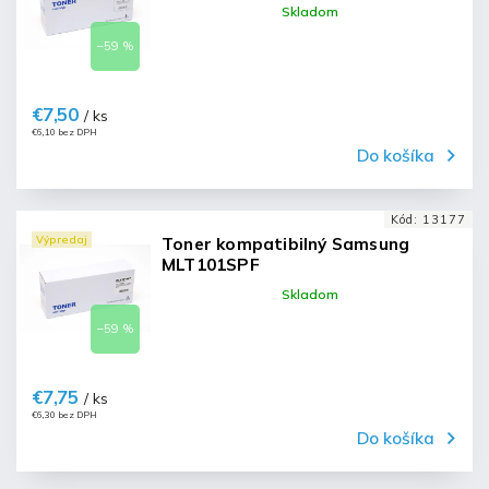
Skladom
–59 %
€7,50
/ ks
€6,10 bez DPH
Do košíka
Kód:
13177
Výpredaj
Toner kompatibilný Samsung
MLT101SPF
Skladom
–59 %
€7,75
/ ks
€6,30 bez DPH
Do košíka