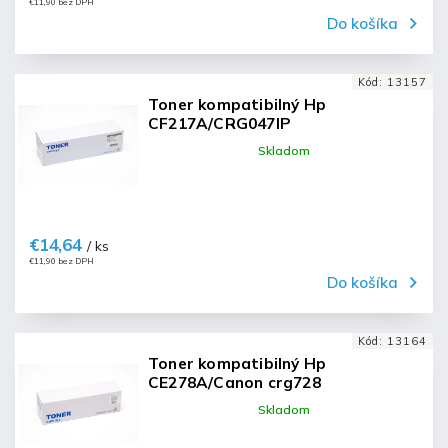
€11,90 bez DPH
Do košíka
Kód:
13157
Toner kompatibilný Hp
CF217A/CRG047IP
Skladom
€14,64
/ ks
€11,90 bez DPH
Do košíka
Kód:
13164
Toner kompatibilný Hp
CE278A/Canon crg728
Skladom