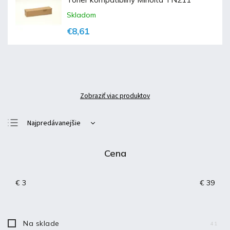
Skladom
€8,61
Zobraziť viac produktov
Najpredávanejšie
Najlacnejšie
Cena
Najdrahšie
Abecedne
€
3
€
39
Na sklade
41