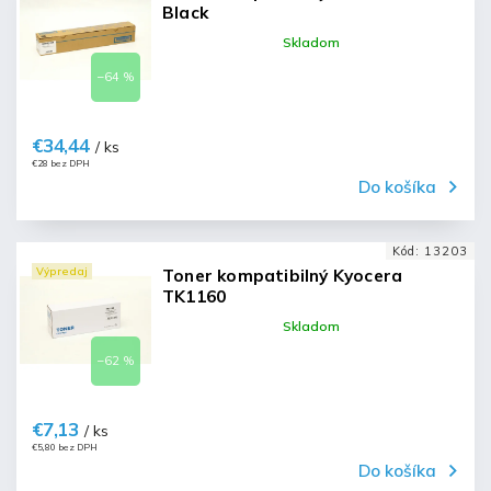
Black
Skladom
–64 %
€34,44
/ ks
€28 bez DPH
Do košíka
Kód:
13203
Výpredaj
Toner kompatibilný Kyocera
TK1160
Skladom
–62 %
€7,13
/ ks
€5,80 bez DPH
Do košíka