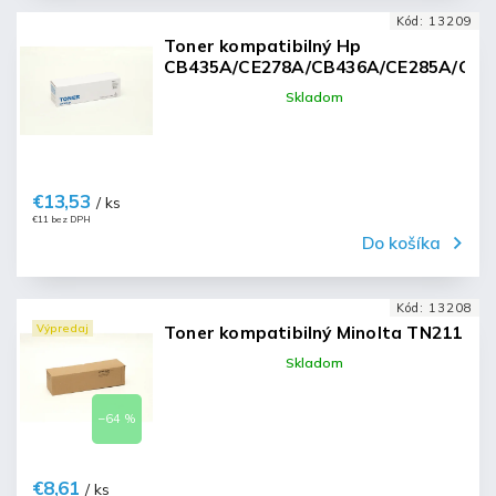
Kód:
13209
Toner kompatibilný Hp
CB435A/CE278A/CB436A/CE285A/CRG
Skladom
€13,53
/ ks
€11 bez DPH
Do košíka
Kód:
13208
Výpredaj
Toner kompatibilný Minolta TN211
Skladom
–64 %
€8,61
/ ks