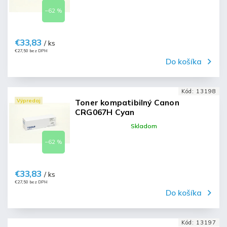
–62 %
€33,83
/ ks
€27,50 bez DPH
Do košíka
Kód:
13198
Výpredaj
Toner kompatibilný Canon
CRG067H Cyan
Skladom
–62 %
€33,83
/ ks
€27,50 bez DPH
Do košíka
Kód:
13197