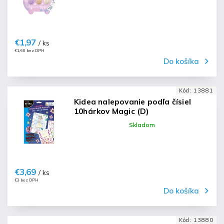
€1,97
/ ks
€1,60 bez DPH
Do košíka
Kód:
13881
Kidea nalepovanie podľa čísiel
10hárkov Magic (D)
Skladom
€3,69
/ ks
€3 bez DPH
Do košíka
Kód:
13880