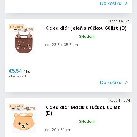
Do košíka
Kód:
14075
Novinka
Kidea diár Jeleň s rúčkou 60list (D)
Skladom
cca 23,5 x 35,5 cm
€5,54
/ ks
€4,50 bez DPH
Do košíka
Kód:
14074
Novinka
Kidea diár Macík s rúčkou 60list
(D)
Skladom
cca 20 x 31 cm