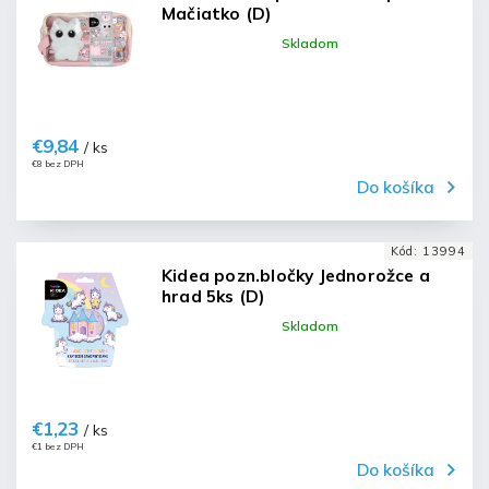
Mačiatko (D)
Skladom
€9,84
/ ks
€8 bez DPH
Do košíka
Kód:
13994
Kidea pozn.bločky Jednorožce a
hrad 5ks (D)
Skladom
€1,23
/ ks
€1 bez DPH
Do košíka