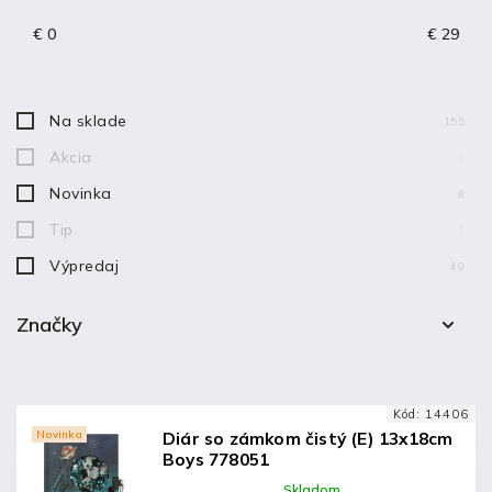
Abecedne
€
0
€
29
Na sklade
155
Akcia
0
Novinka
8
Tip
0
Výpredaj
40
Značky
DERFORM
6
KIDEA
40
Kód:
14406
Novinka
Diár so zámkom čistý (E) 13x18cm
Boys 778051
Skladom