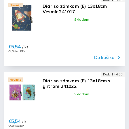
Novinka
Diár so zámkom (E) 13x18cm
Vesmír 241017
Skladom
€5,54
/ ks
€4,50 bez DPH
Do košíka
Kód:
14403
Novinka
Diár so zámkom (E) 13x18cm s
glitrom 241022
Skladom
€5,54
/ ks
€4,50 bez DPH