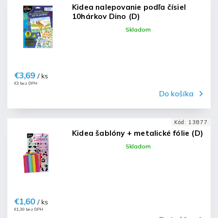
Kidea nalepovanie podľa čísiel
10hárkov Dino (D)
Skladom
€3,69
/ ks
€3 bez DPH
Do košíka
Kód:
13877
Kidea šablóny + metalické fólie (D)
Skladom
€1,60
/ ks
€1,30 bez DPH