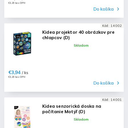
€3,20 bez DPH
Do košíka
Kód:
14002
Kidea projektor 40 obrázkov pre
chlapcov (D)
Skladom
€3,94
/ ks
€3,20 bez DPH
Do košíka
Kód:
14001
Kidea senzorická doska na
počítanie Motýľ (D)
Skladom