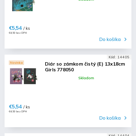
€5,54
/ ks
€4,50 bez DPH
Do košíka
Kód:
14405
Novinka
Diár so zámkom čistý (E) 13x18cm
Girls 778050
Skladom
€5,54
/ ks
€4,50 bez DPH
Do košíka
Kód:
14404