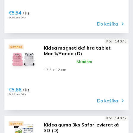
€5,54
/ ks
€4,50 bez DPH
Do košíka
Kód:
14073
Novinka
Kidea magnetická hra tablet
Macík/Panda (D)
Skladom
17,5 x 12 cm
€5,66
/ ks
€4,60 bez DPH
Do košíka
Kód:
14072
Novinka
Kidea guma 3ks Safari zvieratká
3D (D)