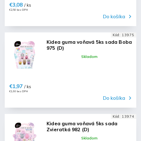
€3,08
/ ks
€2,50 bez DPH
Do košíka
Kód:
13975
Kidea guma voňavá 5ks sada Boba
975 (D)
Skladom
€1,97
/ ks
€1,60 bez DPH
Do košíka
Kód:
13974
Kidea guma voňavá 5ks sada
Zvieratká 982 (D)
Skladom