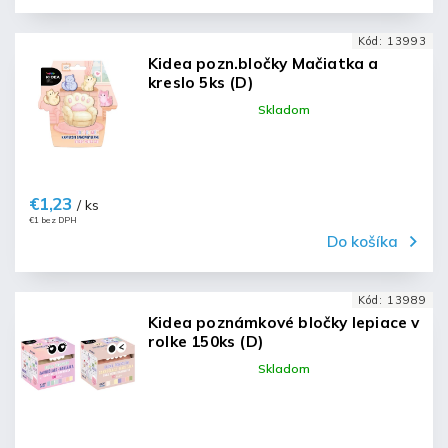
Kód:
13993
Kidea pozn.bločky Mačiatka a
kreslo 5ks (D)
Skladom
€1,23
/ ks
€1 bez DPH
Do košíka
Kód:
13989
Kidea poznámkové bločky lepiace v
rolke 150ks (D)
Skladom