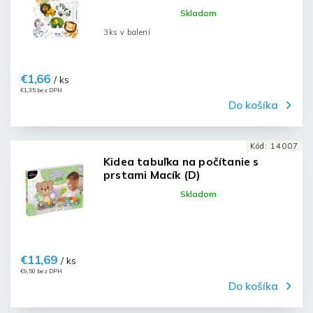
Skladom
3ks v balení
€1,66
/ ks
€1,35 bez DPH
Do košíka
Kód:
14007
Kidea tabuľka na počítanie s
prstami Macík (D)
Skladom
€11,69
/ ks
€9,50 bez DPH
Do košíka