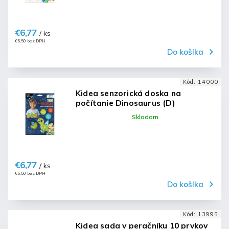
€6,77
/ ks
€5,50 bez DPH
Do košíka
Kód:
14000
Kidea senzorická doska na
počítanie Dinosaurus (D)
Skladom
€6,77
/ ks
€5,50 bez DPH
Do košíka
Kód:
13995
Kidea sada v peračníku 10 prvkov