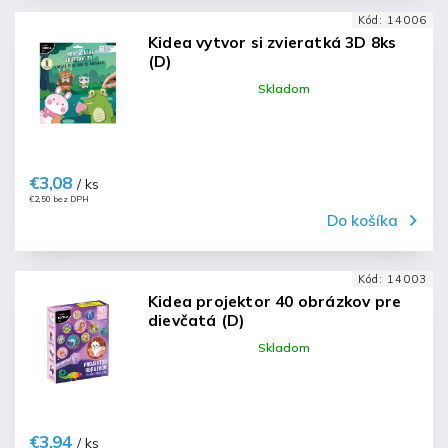
Kód:
14006
Kidea vytvor si zvieratká 3D 8ks
(D)
Skladom
€3,08
/ ks
€2,50 bez DPH
Do košíka
Kód:
14003
Kidea projektor 40 obrázkov pre
dievčatá (D)
Skladom
€3,94
/ ks