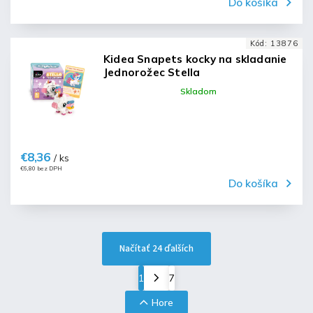
Do košíka
Kód:
13876
Kidea Snapets kocky na skladanie
Jednorožec Stella
Skladom
€8,36
/ ks
€6,80 bez DPH
Do košíka
Načítať 24 ďalších
1
7
Hore