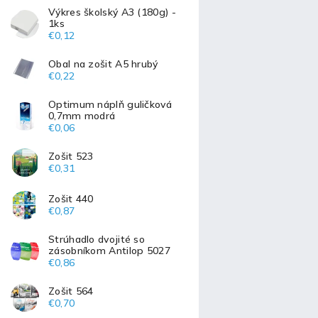
Výkres školský A3 (180g) -
1ks
€0,12
Obal na zošit A5 hrubý
€0,22
Optimum náplň guličková
0,7mm modrá
€0,06
Zošit 523
€0,31
Zošit 440
€0,87
Strúhadlo dvojité so
zásobníkom Antilop 5027
€0,86
Zošit 564
€0,70