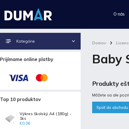
O nás
Kategórie
Domov
/
Licen
Baby 
Prijímame online platby
Produkty ešt
Môžete sa ale pozri
Top 10 produktov
Späť do obchodu
Výkres školský A4 (180g) -
1ks
€0,06