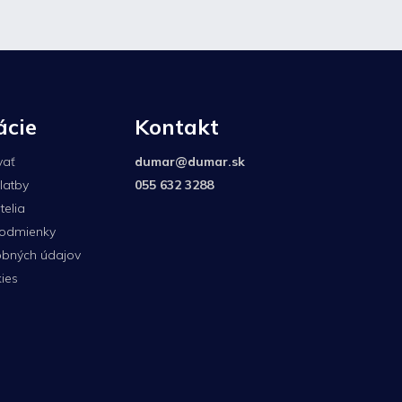
ácie
Kontakt
vať
dumar
@
dumar.sk
latby
055 632 3288
elia
odmienky
bných údajov
ies