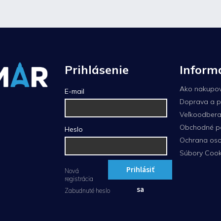
Prihlásenie
Inform
Ako nakupo
E-mail
Doprava a p
Veľkoodberat
Obchodné p
Heslo
Ochrana oso
Súbory Cook
Prihlásiť
Nová
registrácia
sa
Zabudnuté heslo