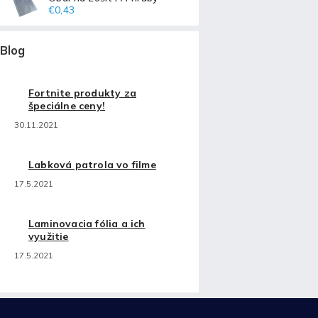
€0,43
Blog
Fortnite produkty za
špeciálne ceny!
30.11.2021
Labková patrola vo filme
17.5.2021
Laminovacia fólia a ich
využitie
17.5.2021