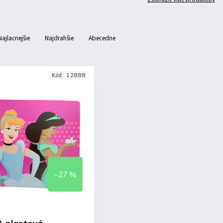
Najlacnejšie
Najdrahšie
Abecedne
Kód:
12888
–27 %