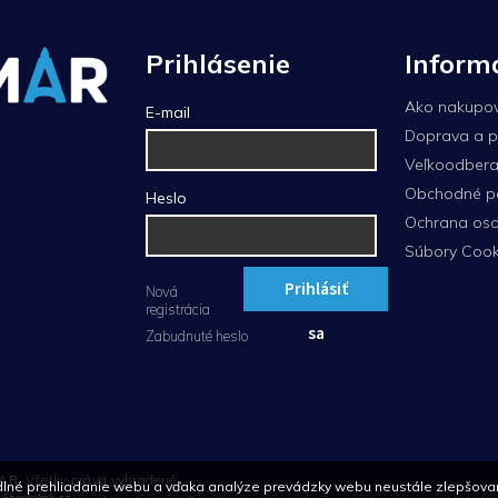
Prihlásenie
Inform
Ako nakupo
E-mail
Doprava a p
Veľkoodberat
Obchodné p
Heslo
Ochrana oso
Súbory Cook
Prihlásiť
Nová
registrácia
sa
Zabudnuté heslo
AR
. Všetky práva vyhradené.
né prehliadanie webu a vďaka analýze prevádzky webu neustále zlepšovanie f
n
Shoptetak.cz