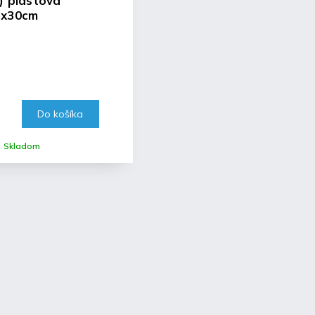
G) plastová
5x30cm
Do košíka
Skladom