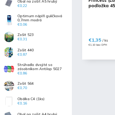
Princess (L
Obal na zošit A5 hrubý
podložka 4
€0,22
Optimum náplň guličková
0,7mm modrá
€0,06
Zošit 523
€0,31
€1,35
/ ks
€1,10 bez DPH
Zošit 440
€0,87
Strúhadlo dvojité so
zásobníkom Antilop 5027
€0,86
Zošit 564
€0,70
Obálka C4 (1ks)
€0,16
Obal na zošit A4 hrubý