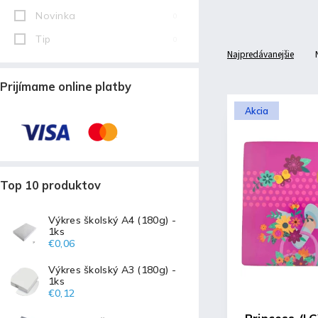
Novinka
0
Tip
0
Najpredávanejšie
Prijímame online platby
Akcia
Top 10 produktov
Výkres školský A4 (180g) -
1ks
€0,06
Výkres školský A3 (180g) -
1ks
€0,12