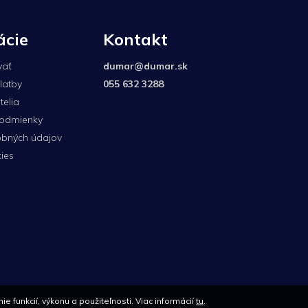
ácie
Kontakt
vať
dumar
@
dumar.sk
latby
055 632 3288
elia
odmienky
bných údajov
ies
0907
unkcií, výkonu a použiteľnosti. Viac informácií
tu
.