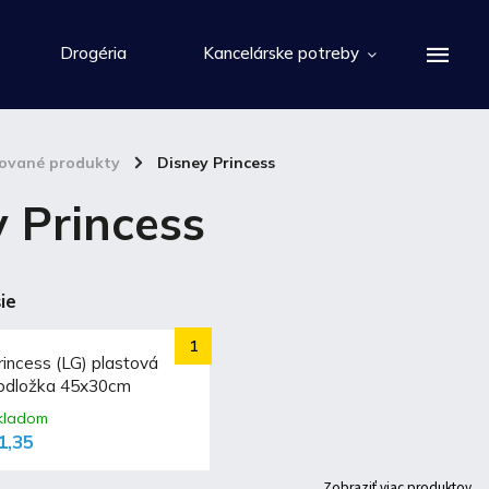
Drogéria
Kancelárske potreby
cované produkty
/
Disney Princess
 Princess
ie
rincess (LG) plastová
odložka 45x30cm
kladom
1,35
Zobraziť viac produktov