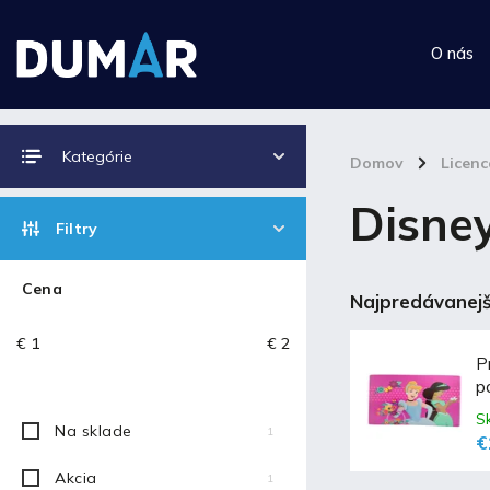
O nás
Kategórie
Domov
/
Licen
Disney
Filtry
Cena
Najpredávanejš
€
1
€
2
P
p
S
Na sklade
1
€
Akcia
1