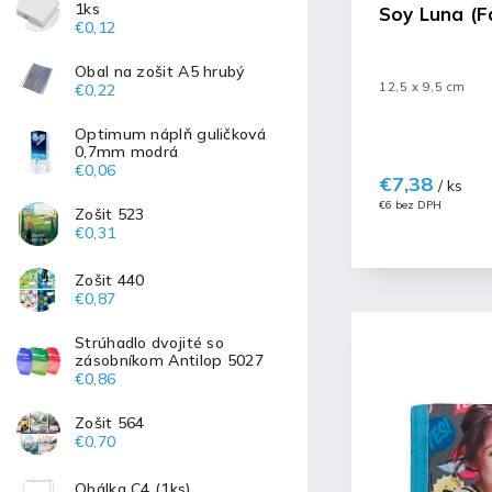
1ks
Soy Luna (F
€0,12
Obal na zošit A5 hrubý
12,5 x 9,5 cm
€0,22
Optimum náplň guličková
0,7mm modrá
€0,06
€7,38
/ ks
€6 bez DPH
Zošit 523
€0,31
Zošit 440
€0,87
Strúhadlo dvojité so
zásobníkom Antilop 5027
€0,86
Zošit 564
€0,70
Obálka C4 (1ks)