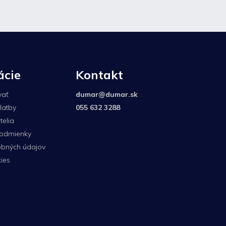
ácie
Kontakt
vať
dumar
@
dumar.sk
latby
055 632 3288
elia
odmienky
bných údajov
ies