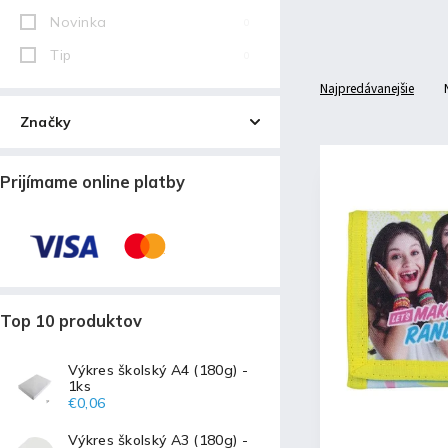
Novinka
0
Tip
0
Najpredávanejšie
Značky
SOY LUNA
4
Prijímame online platby
Top 10 produktov
Výkres školský A4 (180g) -
1ks
€0,06
Výkres školský A3 (180g) -