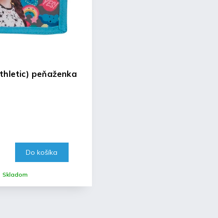
thletic) peňaženka
Do košíka
Skladom