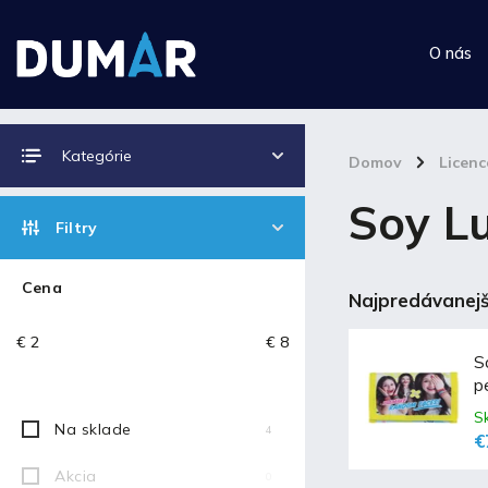
O nás
Kategórie
Domov
/
Licen
Soy L
Filtry
Cena
Najpredávanejš
€
2
€
8
S
p
S
Na sklade
4
€
Akcia
0