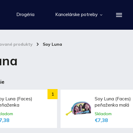
Drogéria
Kancelárske potreby
cované produkty
/
Soy Luna
una
ie
oy Luna (Faces)
Soy Luna (Faces)
eňaženka
peňaženka malá
kladom
Skladom
7,38
€7,38