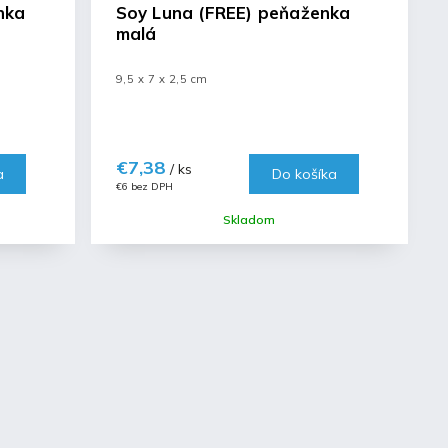
nka
Soy Luna (FREE) peňaženka
malá
9,5 x 7 x 2,5 cm
€7,38
/ ks
a
Do košíka
€6 bez DPH
Skladom