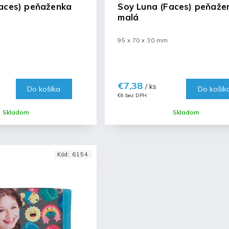
aces) peňaženka
Soy Luna (Faces) peňaže
malá
95 x 70 x 30 mm
€7,38
/ ks
Do košíka
Do košík
€6 bez DPH
Skladom
Skladom
Kód:
6154