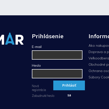
Prihlásenie
Inform
Ako nakupo
E-mail
Doprava a p
Veľkoodberat
Obchodné p
Heslo
Ochrana oso
Súbory Cook
Prihlásiť
Nová
registrácia
sa
Zabudnuté heslo