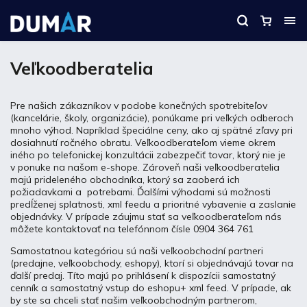
Veľkoodberatelia
Pre našich zákazníkov v podobe konečných spotrebiteľov
(kancelárie, školy, organizácie), ponúkame pri veľkých odberoch
mnoho výhod. Napríklad špeciálne ceny, ako aj spätné zľavy pri
dosiahnutí ročného obratu. Veľkoodberateľom vieme okrem
iného po telefonickej konzultácii zabezpečiť tovar, ktorý nie je
v ponuke na našom e-shope. Zároveň naši veľkoodberatelia
majú prideleného obchodníka, ktorý sa zaoberá ich
požiadavkami a potrebami. Ďalšími výhodami sú možnosti
predĺženej splatnosti, xml feedu a prioritné vybavenie a zaslanie
objednávky. V prípade záujmu stať sa veľkoodberateľom nás
môžete kontaktovať na telefónnom čísle 0904 364 761
Samostatnou kategóriou sú naši veľkoobchodní partneri
(predajne, veľkoobchody, eshopy), ktorí si objednávajú tovar na
ďalší predaj. Títo majú po prihlásení k dispozícii samostatný
cenník a samostatný vstup do eshopu+ xml feed. V prípade, ak
by ste sa chceli stať našim veľkoobchodným partnerom,