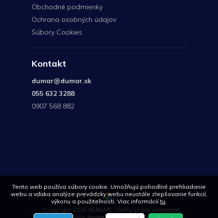
Obchodné podmienky
Ochrana osobných údajov
Súbory Cookies
Kontakt
dumar
@
dumar.sk
055 632 3288
0907 568 882
0907
568
882
Tento web používa súbory cookie. Umožňujú pohodlné prehliadanie
webu a vďaka analýze prevádzky webu neustále zlepšovanie funkcií,
výkonu a použiteľnosti. Viac informácií
tu
.
Copyright 2026
DUMAR
. Všetky práva vyhradené.
Vytvořil
Shoptet
| Design
Shoptetak.cz