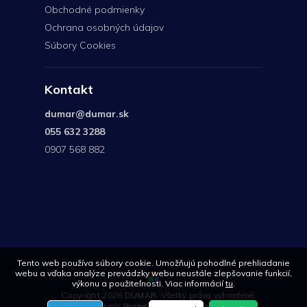
Obchodné podmienky
Ochrana osobných údajov
Súbory Cookies
Kontakt
dumar
@
dumar.sk
055 632 3288
0907 568 882
0907
568
882
Tento web používa súbory cookie. Umožňujú pohodlné prehliadanie
webu a vďaka analýze prevádzky webu neustále zlepšovanie funkcií,
výkonu a použiteľnosti. Viac informácií
tu
.
Copyright 2026
DUMAR
. Všetky práva vyhradené.
Vytvořil
Shoptet
| Design
Shoptetak.cz