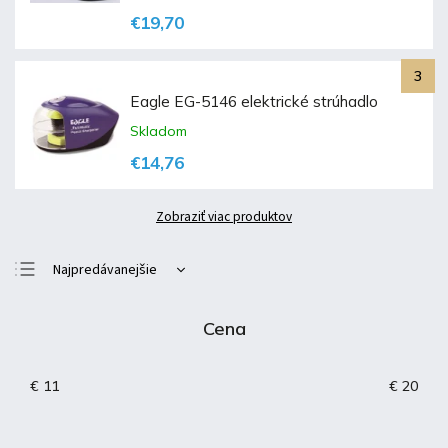
€19,70
Eagle EG-5146 elektrické strúhadlo
Skladom
€14,76
Zobraziť viac produktov
Najpredávanejšie
Najlacnejšie
Cena
Najdrahšie
Abecedne
€
11
€
20