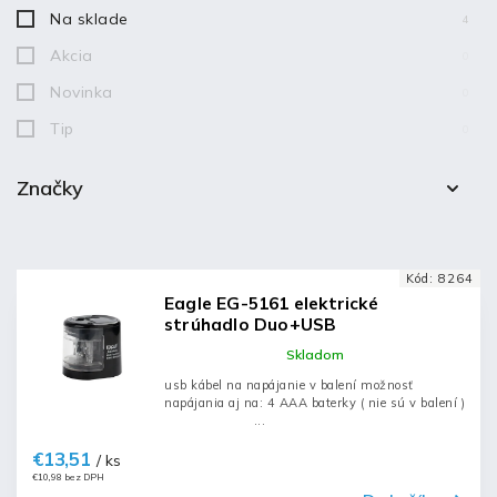
Na sklade
4
Akcia
0
Novinka
0
Tip
0
Značky
Eagle
4
Kód:
8264
Eagle EG-5161 elektrické
strúhadlo Duo+USB
Skladom
usb kábel na napájanie v balení možnosť
napájania aj na: 4 AAA baterky ( nie sú v balení )
...
€13,51
/ ks
€10,98 bez DPH