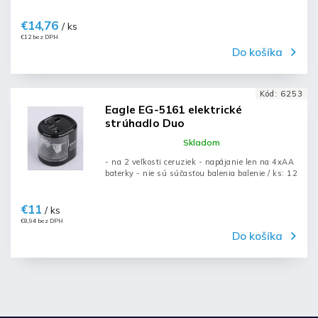
€14,76
/ ks
€12 bez DPH
Do košíka
Kód:
6253
Eagle EG-5161 elektrické
strúhadlo Duo
Skladom
- na 2 veľkosti ceruziek - napájanie len na 4xAA
baterky - nie sú súčasťou balenia balenie / ks: 12
€11
/ ks
€8,94 bez DPH
Do košíka