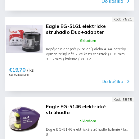
Do košíka
Kód:
7521
Eagle EG-5161 elektricke
struhadlo Duo+adapter
Skladom
napájanie adaptér (v balení) alebo 4 AA baterky
vymeniteľný nôž 2 veľkosti ceruziek ( 6-8 mm,
9-12mm ) balenie / ks: 12
€19,70
/ ks
€16,02 bez DPH
Do košíka
Kód:
5875
Eagle EG-5146 elektrické
strúhadlo
Skladom
Eagle EG-5146 elektrické strúhadlo balenie / ks:
8