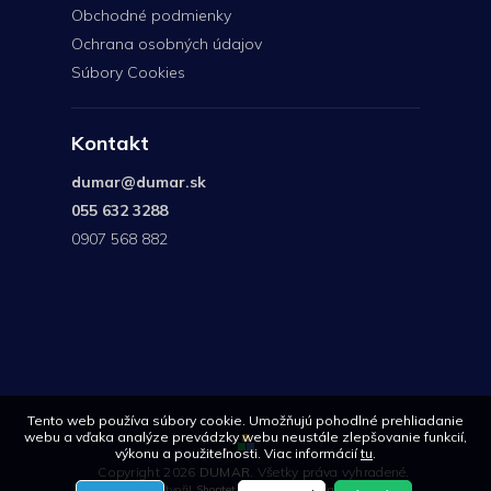
Obchodné podmienky
Ochrana osobných údajov
Súbory Cookies
Kontakt
dumar
@
dumar.sk
055 632 3288
0907 568 882
0907
568
882
Tento web používa súbory cookie. Umožňujú pohodlné prehliadanie
webu a vďaka analýze prevádzky webu neustále zlepšovanie funkcií,
výkonu a použiteľnosti. Viac informácií
tu
.
Copyright 2026
DUMAR
. Všetky práva vyhradené.
Vytvořil
Shoptet
| Design
Shoptetak.cz