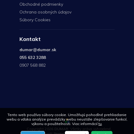
Obchodné podmienky
Ochrana osobných údajov
Súbory Cookies
Kontakt
dumar
@
dumar.sk
055 632 3288
0907 568 882
0907
568
882
Tento web používa súbory cookie. Umožňujú pohodlné prehliadanie
webu a vďaka analýze prevádzky webu neustále zlepšovanie funkcií,
výkonu a použiteľnosti. Viac informácií
tu
.
Copyright 2026
DUMAR
. Všetky práva vyhradené.
Vytvořil
Shoptet
| Design
Shoptetak.cz