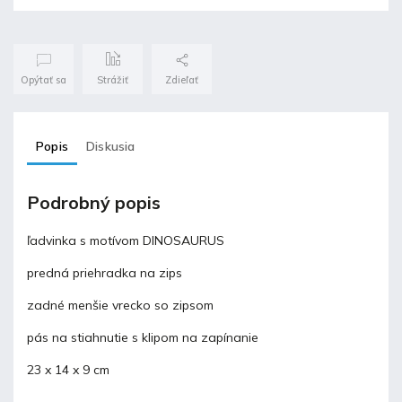
Opýtať sa
Strážiť
Zdieľať
Popis
Diskusia
Podrobný popis
ľadvinka s motívom DINOSAURUS
predná priehradka na zips
zadné menšie vrecko so zipsom
pás na stiahnutie s klipom na zapínanie
23 x 14 x 9 cm