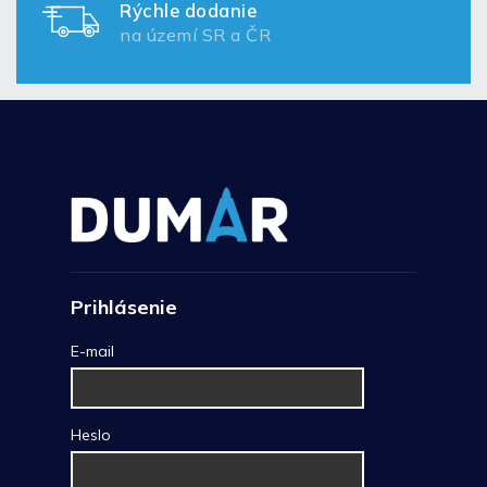
Rýchle dodanie
na území SR a ČR
Prihlásenie
E-mail
Heslo