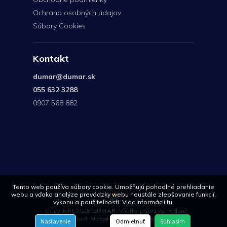
Ochrana osobných údajov
Súbory Cookies
Kontakt
dumar
@
dumar.sk
055 632 3288
0907 568 882
0907
568
882
Tento web používa súbory cookie. Umožňujú pohodlné prehliadanie
webu a vďaka analýze prevádzky webu neustále zlepšovanie funkcií,
výkonu a použiteľnosti. Viac informácií
tu
.
Copyright 2026
DUMAR
. Všetky práva vyhradené.
Vytvořil
Shoptet
| Design
Shoptetak.cz
Nastavenie
Odmietnuť
Súhlasím