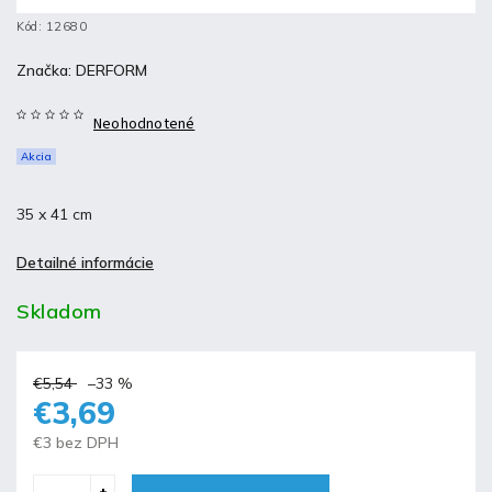
Kód:
12680
Značka:
DERFORM
Neohodnotené
Akcia
35 x 41 cm
Detailné informácie
Skladom
€5,54
–33 %
€3,69
€3 bez DPH