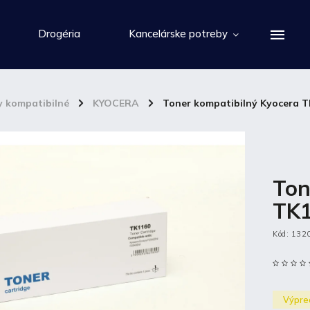
Drogéria
Kancelárske potreby
y kompatibilné
/
KYOCERA
/
Toner kompatibilný Kyocera 
Ton
TK
Kód:
132
Výpre