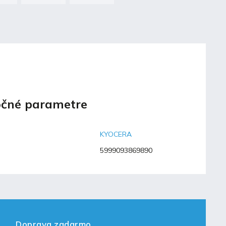
čné parametre
KYOCERA
5999093869890
Doprava zadarmo