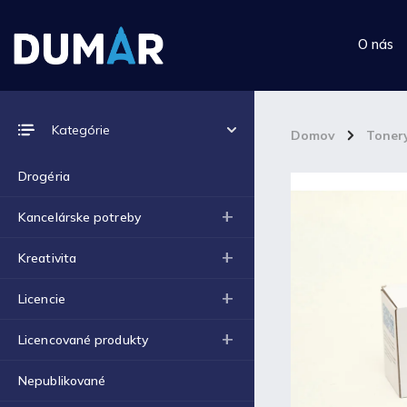
O nás
Prijímame online platby
Kategórie
Domov
/
Toner
Drogéria
Kancelárske potreby
Top 10 produktov
Kreativita
Výkres školský A4 (180g) -
Licencie
1ks
€0,06
Licencované produkty
Výkres školský A3 (180g) -
1ks
€0,12
Nepublikované