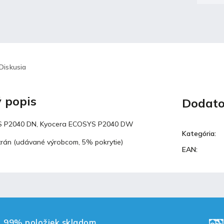
Diskusia
 popis
Dodato
S P2040 DN, Kyocera ECOSYS P2040 DW
Kategória
:
trán (udávané výrobcom, 5% pokrytie)
EAN
:
99% položiek skladom