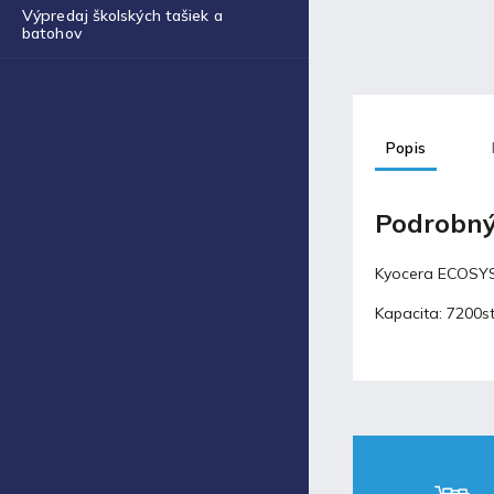
Obal na zošit A4 hrubý
Výpredaj školských tašiek a
€0,43
batohov
Blog
Popis
Fortnite produkty za
špeciálne ceny!
30.11.2021
Podrobný
Labková patrola vo filme
Kyocera ECOSY
17.5.2021
Kapacita: 7200s
Laminovacia fólia a ich
využitie
17.5.2021