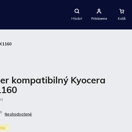
Nákupný
Košík
Hľadať
Prihlásenie
TK1160
er kompatibilný Kyocera
1160
03
Neohodnotené
daj