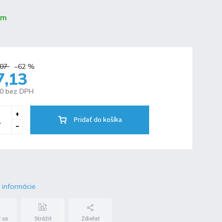
om
,07
–62 %
7,13
80 bez DPH
Pridať do košíka
 informácie
 sa
Strážiť
Zdieľať