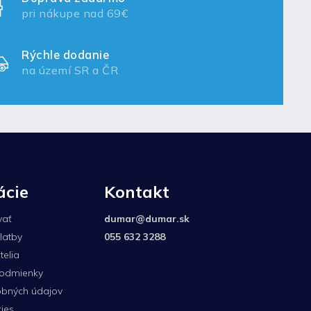
pri nákupe nad 69€
Rýchle dodanie
na území SR a ČR
ácie
Kontakt
vať
dumar
@
dumar.sk
latby
055 632 3288
elia
odmienky
bných údajov
ies