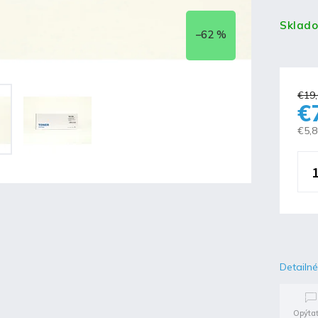
Sklad
–62 %
€19
€
€5,
Detailné
Opýtať