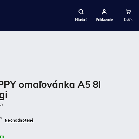
Nákupný
Košík
Hľadať
Prihlásenie
PY omaľovánka A5 8l
gi
69
Neohodnotené
om