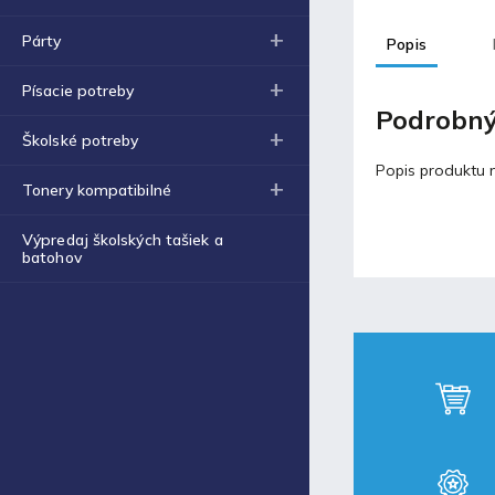
Obal na zošit A4 hrubý
€0,43
Párty
Popis
Blog
Písacie potreby
Podrobný
Školské potreby
Fortnite produkty za
špeciálne ceny!
Popis produktu n
Tonery kompatibilné
30.11.2021
Výpredaj školských tašiek a
batohov
Labková patrola vo filme
17.5.2021
Laminovacia fólia a ich
využitie
17.5.2021