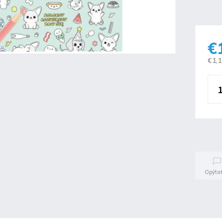
€
€1,
Opýtať