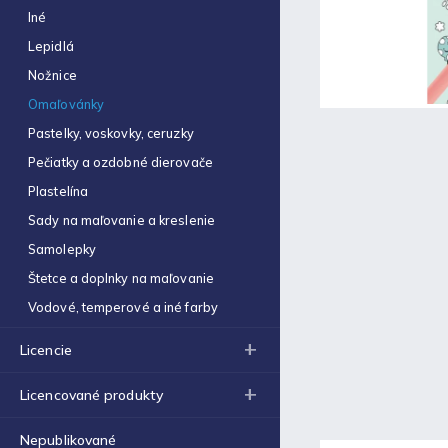
Obal na zošit A5 hrubý
Iné
€0,22
Lepidlá
Optimum náplň guličková
Nožnice
0,7mm modrá
€0,06
Omaľovánky
Pastelky, voskovky, ceruzky
Zošit 523
€0,31
Pečiatky a ozdobné dierovače
Plastelína
Zošit 440
€0,87
Sady na maľovanie a kreslenie
Samolepky
Strúhadlo dvojité so
zásobníkom Antilop 5027
Štetce a doplnky na maľovanie
€0,86
Vodové, temperové a iné farby
Zošit 564
€0,70
Licencie
Obálka C4 (1ks)
Licencované produkty
€0,16
Nepublikované