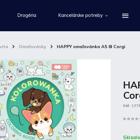
Drogéria
Kancelárske potreby
vita
/
Omaľovánky
/
HAPPY omaľovánka A5 8l Corgi
HAP
Cor
Kód:
137
Sklad