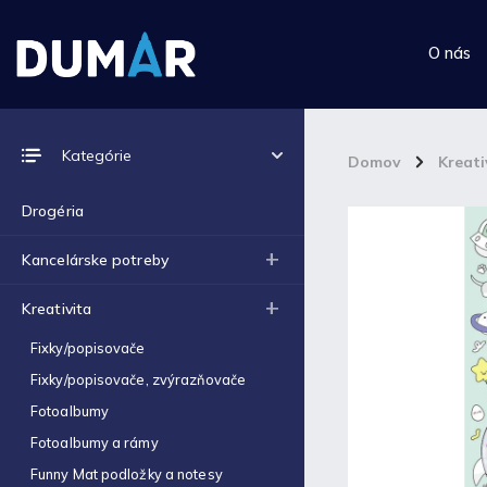
O nás
Prijímame online platby
Kategórie
Domov
/
Kreati
Drogéria
Kancelárske potreby
Top 10 produktov
Kreativita
Výkres školský A4 (180g) -
Fixky/popisovače
1ks
€0,06
Fixky/popisovače, zvýrazňovače
Fotoalbumy
Výkres školský A3 (180g) -
1ks
Fotoalbumy a rámy
€0,12
Funny Mat podložky a notesy