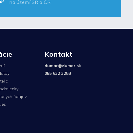
na území SR a ČR
ácie
Kontakt
vať
dumar
@
dumar.sk
latby
055 632 3288
elia
odmienky
bných údajov
ies