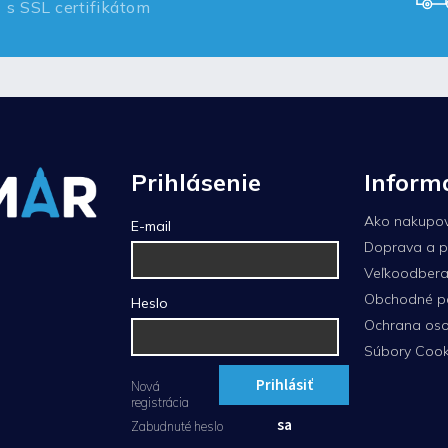
s SSL certifikátom
Prihlásenie
Inform
Ako nakupo
E-mail
Doprava a p
Veľkoodberat
Obchodné p
Heslo
Ochrana oso
Súbory Cook
Prihlásiť
Nová
registrácia
sa
Zabudnuté heslo