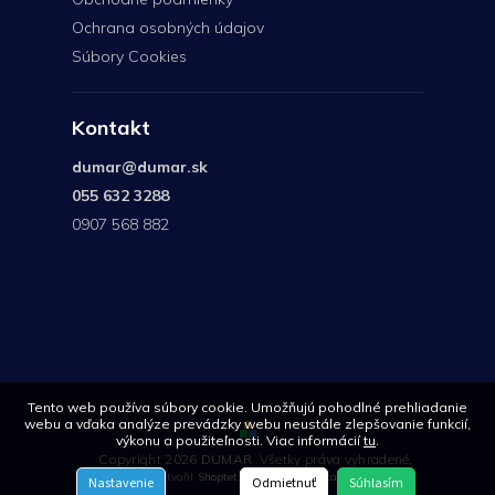
Ochrana osobných údajov
Súbory Cookies
Kontakt
dumar
@
dumar.sk
055 632 3288
0907 568 882
0907
568
882
Tento web používa súbory cookie. Umožňujú pohodlné prehliadanie
webu a vďaka analýze prevádzky webu neustále zlepšovanie funkcií,
výkonu a použiteľnosti. Viac informácií
tu
.
Copyright 2026
DUMAR
. Všetky práva vyhradené.
Vytvořil
Shoptet
| Design
Shoptetak.cz
Nastavenie
Odmietnuť
Súhlasím