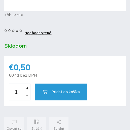
Kód:
13396
Neohodnotené
Skladom
€0,50
€0,41 bez DPH
Pridať do košíka
Opýtať sa
Strážiť
Zdieľať