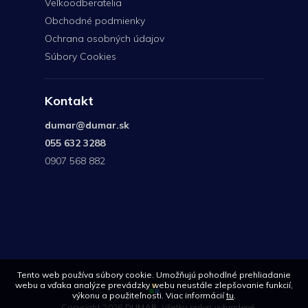
Veľkoodberatelia
Obchodné podmienky
Ochrana osobných údajov
Súbory Cookies
Kontakt
dumar
@
dumar.sk
055 632 3288
0907 568 882
0907
568
882
Tento web používa súbory cookie. Umožňujú pohodlné prehliadanie
webu a vďaka analýze prevádzky webu neustále zlepšovanie funkcií,
výkonu a použiteľnosti. Viac informácií
tu
.
Copyright 2026
DUMAR
. Všetky práva vyhradené.