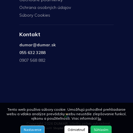
Ochrana osobných údajov
Súbory Cookies
Kontakt
dumar
@
dumar.sk
055 632 3288
0907 568 882
0907
568
882
Tento web používa súbory cookie. Umožňujú pohodlné prehliadanie
webu a vďaka analýze prevádzky webu neustále zlepšovanie funkcií,
výkonu a použiteľnosti. Viac informácií
tu
.
Copyright 2026
DUMAR
. Všetky práva vyhradené.
Vytvořil
Shoptet
| Design
Shoptetak.cz
Nastavenie
Odmietnuť
Súhlasím