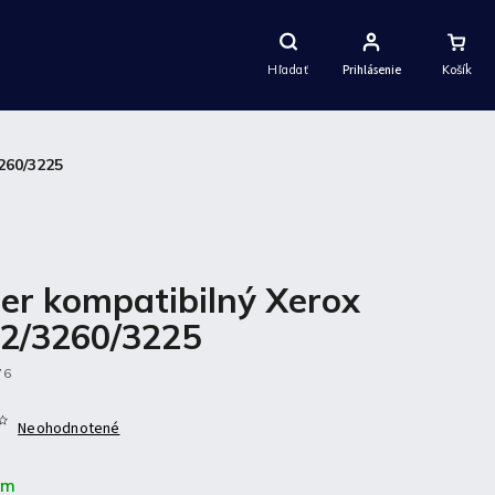
Nákupný
Košík
Hľadať
Prihlásenie
260/3225
er kompatibilný Xerox
2/3260/3225
76
Neohodnotené
om