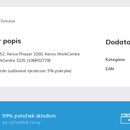
Diskusia
 popis
Dodato
52, Xerox Phaser 3260, Xerox WorkCentre
Kategória
:
rkCentre 3225 (106R02778)
EAN
:
trán (udávané výrobcom, 5% pokrytie)
99% položiek skladom
za výhodné ceny