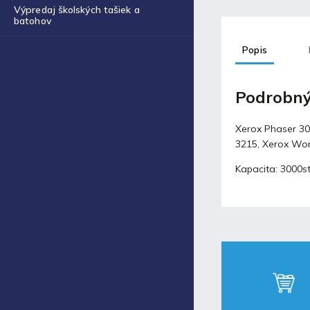
Obal na zošit A4 hrubý
Výpredaj školských tašiek a
€0,43
batohov
Popis
Blog
Podrobný
Fortnite produkty za
špeciálne ceny!
30.11.2021
Xerox Phaser 30
3215, Xerox Wo
Labková patrola vo filme
Kapacita: 3000s
17.5.2021
Laminovacia fólia a ich
využitie
17.5.2021