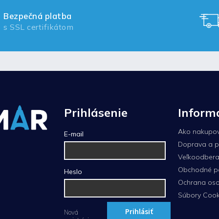
Bezpečná platba
s SSL certifikátom
Prihlásenie
Inform
Ako nakupo
E-mail
Doprava a p
Veľkoodberat
Obchodné p
Heslo
Ochrana oso
Súbory Cook
Prihlásiť
Nová