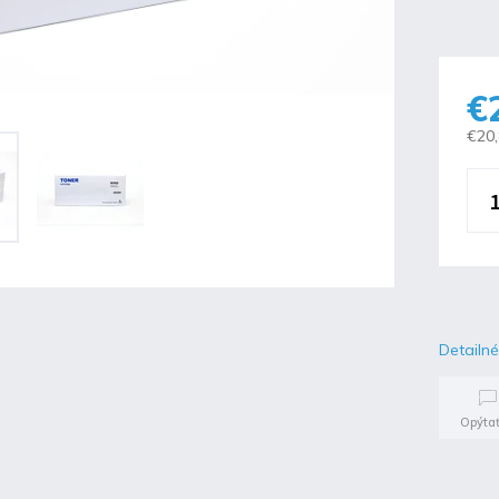
€
€20
Detailné
Opýtať