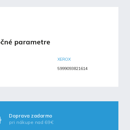
čné parametre
XEROX
5999093821614
Doprava zadarmo
pri nákupe nad 69€