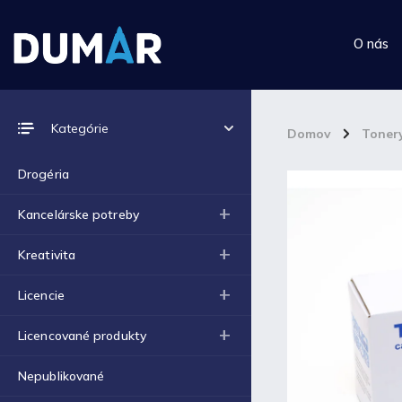
O nás
Prijímame online platby
Kategórie
Domov
/
Toner
Drogéria
Kancelárske potreby
Top 10 produktov
Kreativita
Výkres školský A4 (180g) -
Licencie
1ks
€0,06
Licencované produkty
Výkres školský A3 (180g) -
1ks
€0,12
Nepublikované