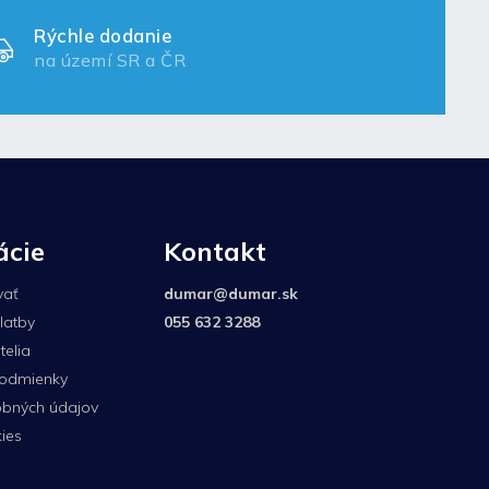
Rýchle dodanie
na území SR a ČR
ácie
Kontakt
vať
dumar
@
dumar.sk
latby
055 632 3288
elia
odmienky
bných údajov
ies