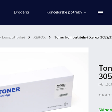
Drogéria
Kancelárske potreby
y kompatibilné
/
XEROX
/
Toner kompatibilný Xerox 3052/3
Ton
305
Kód:
131
Sklad