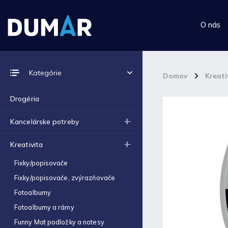
O nás
Prijímame online platby
Kategórie
Domov
/
Kreati
Drogéria
Kancelárske potreby
Top 10 produktov
Kreativita
Výkres školský A4 (180g) -
Fixky/popisovače
1ks
€0,06
Fixky/popisovače, zvýrazňovače
Fotoalbumy
Výkres školský A3 (180g) -
1ks
Fotoalbumy a rámy
€0,12
Funny Mat podložky a notesy