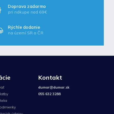
Doprava zadarmo
pri nákupe nad 69€
Rýchle dodanie
na území SR a ČR
ácie
Kontakt
vať
dumar
@
dumar.sk
latby
055 632 3288
elia
odmienky
bných údajov