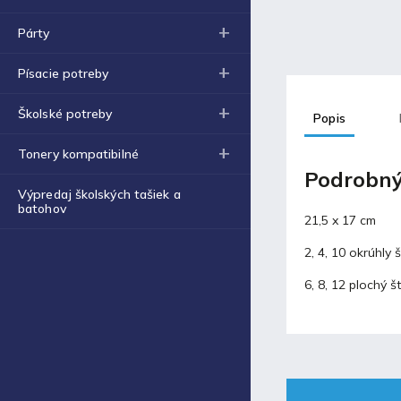
Obal na zošit A4 hrubý
€0,43
Párty
Blog
Písacie potreby
Školské potreby
Popis
Fortnite produkty za
špeciálne ceny!
Tonery kompatibilné
30.11.2021
Podrobný
Výpredaj školských tašiek a
batohov
Labková patrola vo filme
21,5 x 17 cm
17.5.2021
2, 4, 10 okrúhly 
6, 8, 12 plochý š
Laminovacia fólia a ich
využitie
17.5.2021