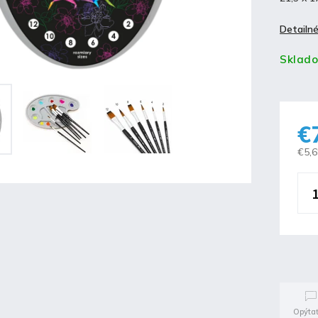
Detailné
Sklad
€
€5,
Opýtať