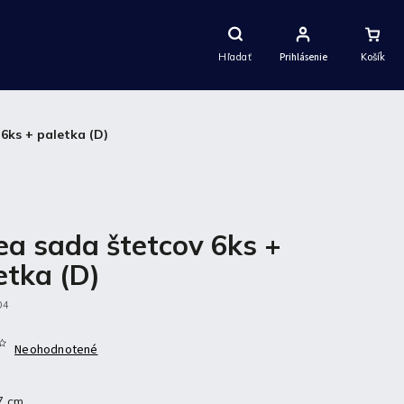
Nákupný
Košík
Hľadať
Prihlásenie
6ks + paletka (D)
ea sada štetcov 6ks +
etka (D)
04
Neohodnotené
7 cm