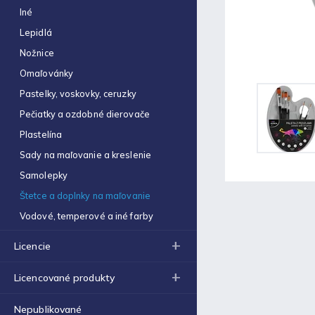
Obal na zošit A5 hrubý
Iné
€0,22
Lepidlá
Optimum náplň guličková
Nožnice
0,7mm modrá
€0,06
Omaľovánky
Pastelky, voskovky, ceruzky
Zošit 523
€0,31
Pečiatky a ozdobné dierovače
Plastelína
Zošit 440
€0,87
Sady na maľovanie a kreslenie
Samolepky
Strúhadlo dvojité so
zásobníkom Antilop 5027
Štetce a doplnky na maľovanie
€0,86
Vodové, temperové a iné farby
Zošit 564
€0,70
Licencie
Obálka C4 (1ks)
Licencované produkty
€0,16
Nepublikované