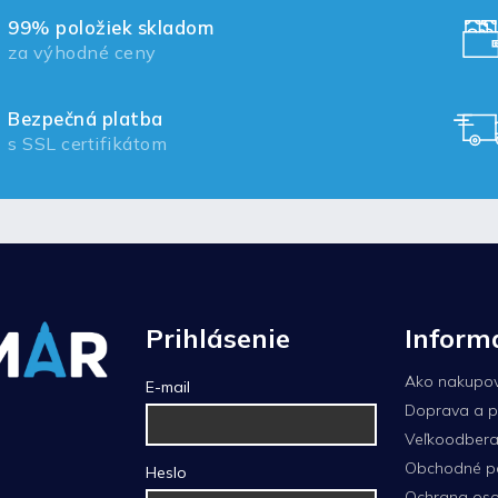
99% položiek skladom
za výhodné ceny
Bezpečná platba
s SSL certifikátom
Prihlásenie
Inform
Ako nakupo
E-mail
Doprava a p
Veľkoodberat
Obchodné p
Heslo
Ochrana oso