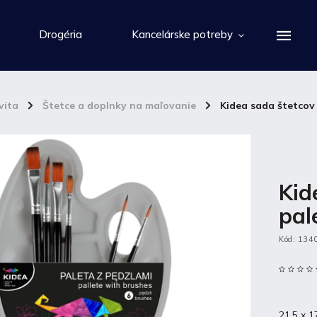
Drogéria
Kancelárske potreby
vita
/
Štetce a doplnky na maľovanie
/
Kidea sada štetcov 
Kid
pal
Kód:
134
21,5 x 1