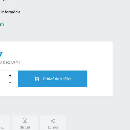
 informácie
om
7
69 bez DPH
Pridať do košíka
 sa
Strážiť
Zdieľať