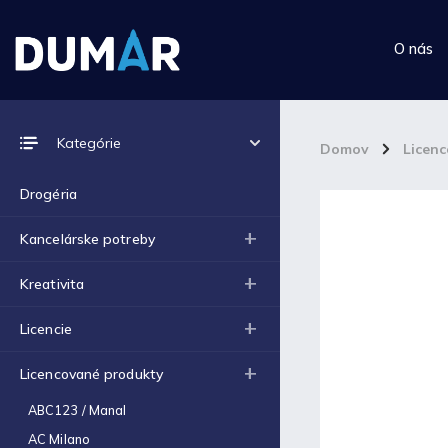
O nás
Prijímame online platby
Kategórie
Domov
/
Licen
Drogéria
Kancelárske potreby
Top 10 produktov
Kreativita
Výkres školský A4 (180g) -
Licencie
1ks
€0,06
Licencované produkty
Výkres školský A3 (180g) -
1ks
ABC123 / Manal
€0,12
AC Milano