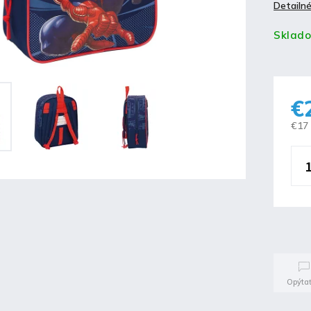
Detailné
Sklad
€
€17
Opýtať