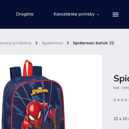
Drogéria
Kancelárske potreby
cované produkty
/
Spiderman
/
Spiderman batoh 22
Spi
Kód:
139
22 x 10 