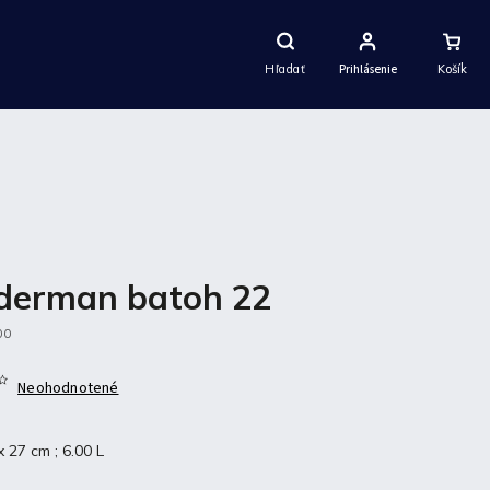
Nákupný
Košík
Hľadať
Prihlásenie
derman batoh 22
00
Neohodnotené
x 27 cm ; 6.00 L