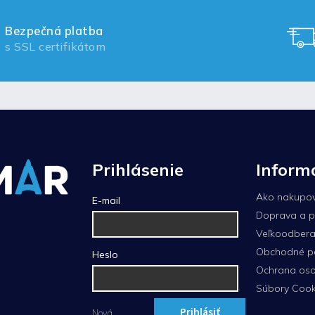
Bezpečná platba
s SSL certifikátom
Prihlásenie
Inform
Ako nakupo
E-mail
Doprava a p
Veľkoodberat
Obchodné p
Heslo
Ochrana oso
Súbory Cook
Prihlásiť
Nová