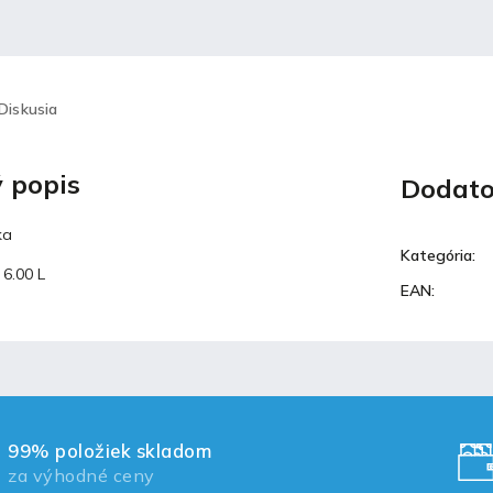
Diskusia
 popis
Dodato
ka
Kategória
:
 6.00 L
EAN
:
99% položiek skladom
za výhodné ceny