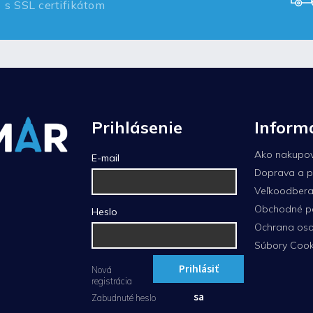
s SSL certifikátom
Prihlásenie
Inform
Ako nakupo
E-mail
Doprava a p
Veľkoodberat
Obchodné p
Heslo
Ochrana oso
Súbory Cook
Prihlásiť
Nová
registrácia
sa
Zabudnuté heslo