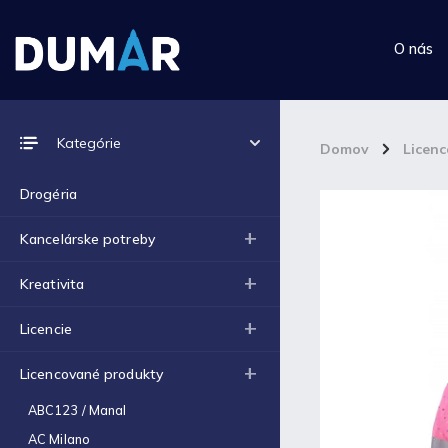
O nás
Prijímame online platby
Kategórie
Domov
/
Licen
Drogéria
Kancelárske potreby
Top 10 produktov
Kreativita
Výkres školský A4 (180g) -
Licencie
1ks
€0,06
Licencované produkty
Výkres školský A3 (180g) -
1ks
ABC123 / Manal
€0,12
AC Milano