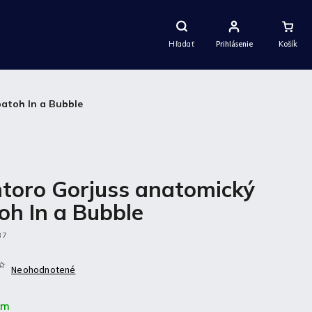
Nákupný
Košík
Hľadať
Prihlásenie
atoh In a Bubble
toro Gorjuss anatomický
oh In a Bubble
37
Neohodnotené
om