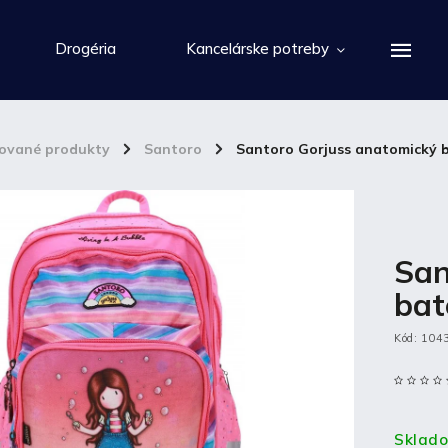
Drogéria
Kancelárske potreby
cované produkty
/
Santoro
/
Santoro Gorjuss anatomický b
San
bat
Kód:
104
Sklad