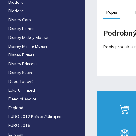
Obal na zošit A4 hrubý
Diadora
€0,43
Diadora
Popis
Disney Cars
Blog
Disney Fairies
Podrobný
Disney Mickey Mouse
Fortnite produkty za
Disney Minnie Mouse
špeciálne ceny!
Popis produktu n
30.11.2021
Disney Planes
Disney Princess
Labková patrola vo filme
Disney Stitch
17.5.2021
Doba Ľadová
Ecko Unlimited
Laminovacia fólia a ich
Elena of Avalor
využitie
England
17.5.2021
EURO 2012 Poľsko / Ukrajina
EURO 2016
Eurocom