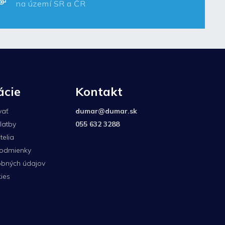
na území SR a ČR
ácie
Kontakt
vať
dumar
@
dumar.sk
latby
055 632 3288
elia
odmienky
bných údajov
ies