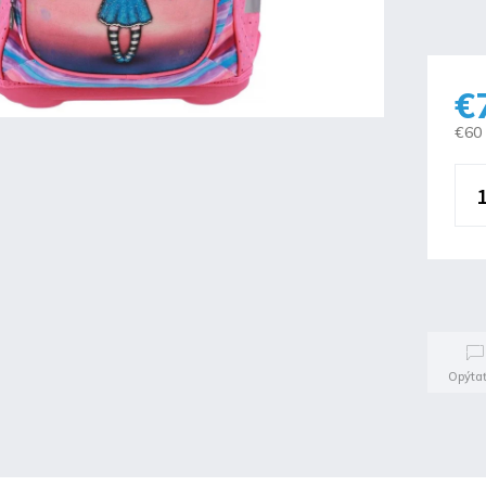
€
€60
Opýtať