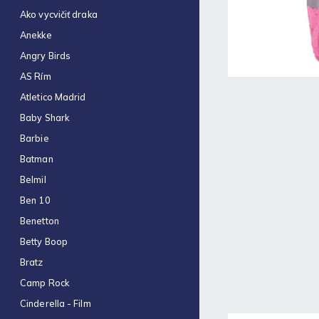
Obal na zošit A5 hrubý
Ako vycvičiť draka
€0,22
Anekke
Optimum náplň guličková
Angry Birds
0,7mm modrá
€0,06
AS Rím
Atletico Madrid
Zošit 523
€0,31
Baby Shark
Barbie
Zošit 440
€0,87
Batman
Belmil
Strúhadlo dvojité so
zásobníkom Antilop 5027
Ben 10
€0,86
Benetton
Zošit 564
Betty Boop
€0,70
Bratz
Obálka C4 (1ks)
Camp Rock
€0,16
Cinderella - Film