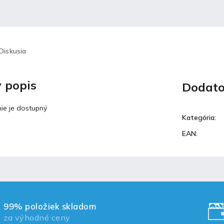
Diskusia
 popis
Dodato
ie je dostupný
Kategória
:
EAN
:
99% položiek skladom
za výhodné ceny