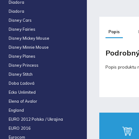
Obal na zošit A4 hrubý
Diadora
€0,43
Diadora
Disney Cars
Blog
Disney Fairies
Popis
Disney Mickey Mouse
Fortnite produkty za
Disney Minnie Mouse
špeciálne ceny!
Podrobný
30.11.2021
Disney Planes
Disney Princess
Popis produktu n
Labková patrola vo filme
Disney Stitch
17.5.2021
Doba Ľadová
Ecko Unlimited
Laminovacia fólia a ich
Elena of Avalor
využitie
England
17.5.2021
EURO 2012 Poľsko / Ukrajina
EURO 2016
Eurocom