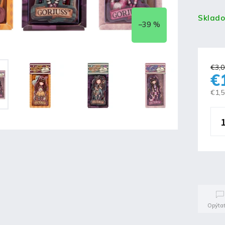
Sklad
–39 %
€3,0
€
€1,
Opýtať