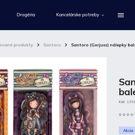
Drogéria
Kancelárske potreby
cované produkty
/
Santoro
/
Santoro (Gorjuss) nálepky bal
San
bal
Kód:
135
Akcia