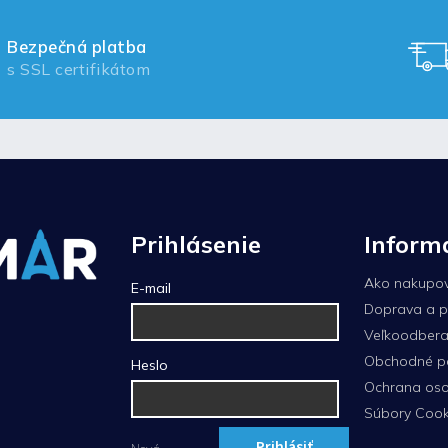
Bezpečná platba
s SSL certifikátom
Prihlásenie
Inform
Ako nakupo
E-mail
Doprava a p
Veľkoodberat
Obchodné p
Heslo
Ochrana oso
Súbory Cook
Prihlásiť