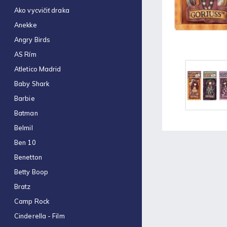
Obal na zošit A5 hrubý
Ako vycvičiť draka
€0,22
Anekke
Optimum náplň guličková
Angry Birds
0,7mm modrá
€0,06
AS Rím
Atletico Madrid
Zošit 523
€0,31
Baby Shark
Barbie
Zošit 440
€0,87
Batman
Belmil
Strúhadlo dvojité so
zásobníkom Antilop 5027
Ben 10
€0,86
Benetton
Zošit 564
Betty Boop
€0,70
Bratz
Obálka C4 (1ks)
Camp Rock
€0,16
Cinderella - Film