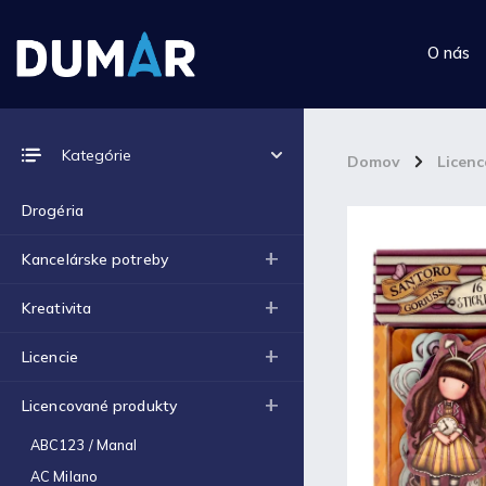
O nás
Prijímame online platby
Kategórie
Domov
/
Licen
Drogéria
Kancelárske potreby
Top 10 produktov
Kreativita
Výkres školský A4 (180g) -
Licencie
1ks
€0,06
Licencované produkty
Výkres školský A3 (180g) -
1ks
ABC123 / Manal
€0,12
AC Milano