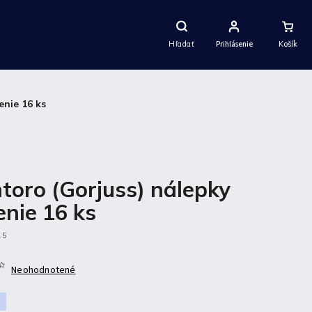
Nákupný
Košík
Hľadať
Prihlásenie
enie 16 ks
toro (Gorjuss) nálepky
enie 16 ks
15
Neohodnotené