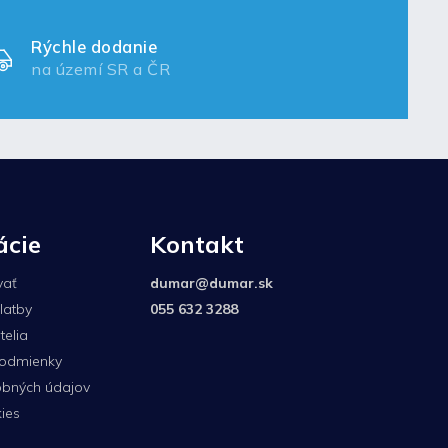
Rýchle dodanie
na území SR a ČR
ácie
Kontakt
vať
dumar
@
dumar.sk
latby
055 632 3288
elia
odmienky
bných údajov
ies