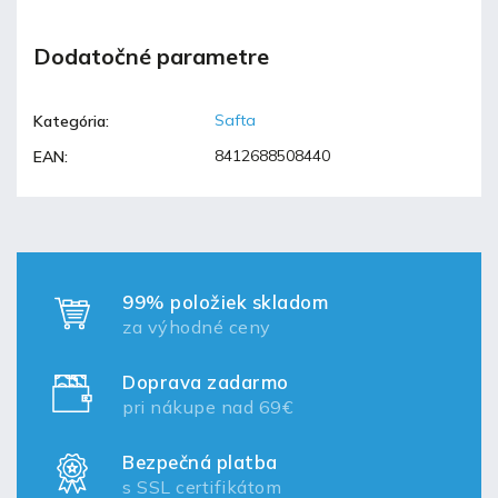
Dodatočné parametre
Safta
Kategória
:
8412688508440
EAN
:
99% položiek skladom
za výhodné ceny
Doprava zadarmo
pri nákupe nad 69€
Bezpečná platba
s SSL certifikátom