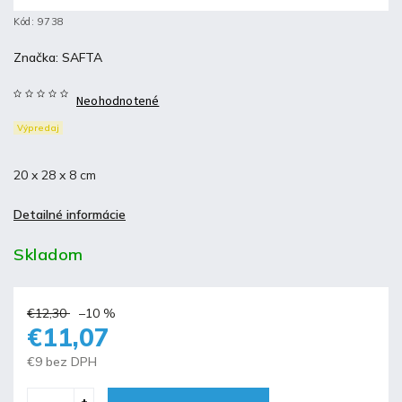
Kód:
9738
Značka:
SAFTA
Neohodnotené
Výpredaj
20 x 28 x 8 cm
Detailné informácie
Skladom
€12,30
–10 %
€11,07
€9 bez DPH