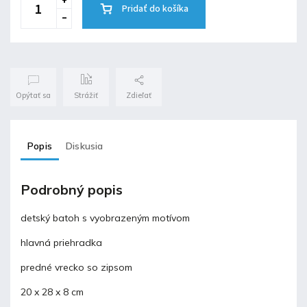
Pridať do košíka
Opýtať sa
Strážiť
Zdieľať
Popis
Diskusia
Podrobný popis
detský batoh s vyobrazeným motívom
hlavná priehradka
predné vrecko so zipsom
20 x 28 x 8 cm