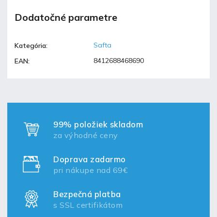
Dodatočné parametre
Safta
Kategória
:
8412688468690
EAN
:
99% položiek skladom
za výhodné ceny
Doprava zadarmo
pri nákupe nad 69€
Bezpečná platba
s SSL certifikátom