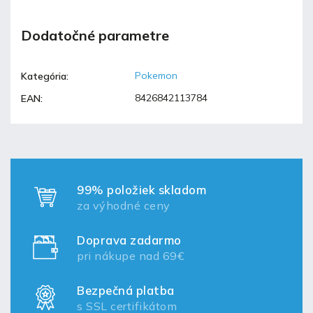
Dodatočné parametre
Pokemon
Kategória
:
8426842113784
EAN
:
99% položiek skladom
za výhodné ceny
Doprava zadarmo
pri nákupe nad 69€
Bezpečná platba
s SSL certifikátom