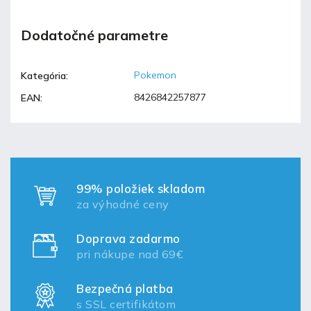
Dodatočné parametre
Pokemon
Kategória
:
8426842257877
EAN
:
99% položiek skladom
za výhodné ceny
Doprava zadarmo
pri nákupe nad 69€
Bezpečná platba
s SSL certifikátom