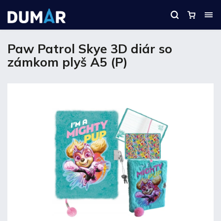
Paw Patrol Skye 3D diár so
zámkom plyš A5 (P)