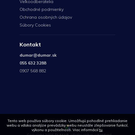
Veľkoodberatelia
Obchodné podmienky
Ochrana osobných údajov
Súbory Cookies
Kontakt
dumar
@
dumar.sk
055 632 3288
0907 568 882
0907
568
882
Tento web používa súbory cookie. Umožňujú pohodlné prehliadanie
webu a vďaka analýze prevádzky webu neustále zlepšovanie funkcií,
výkonu a použiteľnosti. Viac informácií
tu
.
Copyright 2026
DUMAR
. Všetky práva vyhradené.