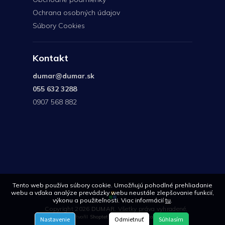
Ochrana osobných údajov
Súbory Cookies
Kontakt
dumar
@
dumar.sk
055 632 3288
0907 568 882
0907
568
882
Tento web používa súbory cookie. Umožňujú pohodlné prehliadanie
webu a vďaka analýze prevádzky webu neustále zlepšovanie funkcií,
výkonu a použiteľnosti. Viac informácií
tu
.
Copyright 2026
DUMAR
. Všetky práva vyhradené.
Vytvořil
Shoptet
| Design
Shoptetak.cz
Nastavenie
Odmietnuť
Súhlasím