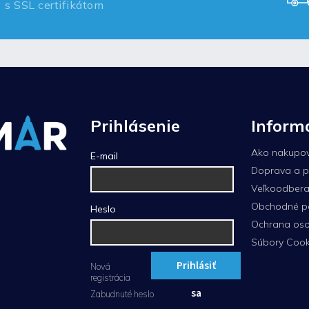
s SSL certifikátom
Prihlásenie
Inform
Ako nakupo
E-mail
Doprava a p
Veľkoodberat
Obchodné p
Heslo
Ochrana oso
Súbory Cook
Prihlásiť
Nová
registrácia
sa
Zabudnuté heslo