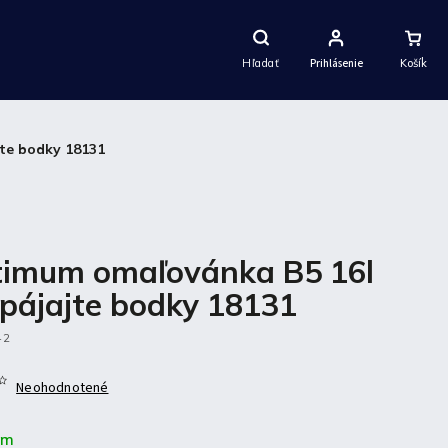
Nákupný
Košík
Hľadať
Prihlásenie
te bodky 18131
imum omaľovánka B5 16l
pájajte bodky 18131
42
Neohodnotené
om