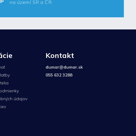
na území SR a ČR
ácie
Kontakt
vať
dumar
@
dumar.sk
latby
055 632 3288
elia
odmienky
bných údajov
ies