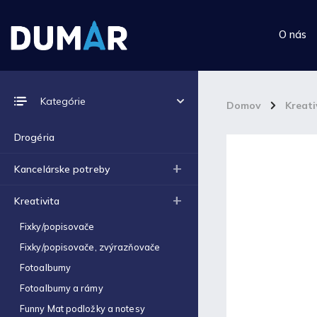
O nás
Prijímame online platby
Kategórie
Domov
/
Kreati
Drogéria
Kancelárske potreby
Top 10 produktov
Kreativita
Výkres školský A4 (180g) -
Fixky/popisovače
1ks
€0,06
Fixky/popisovače, zvýrazňovače
Fotoalbumy
Výkres školský A3 (180g) -
1ks
Fotoalbumy a rámy
€0,12
Funny Mat podložky a notesy