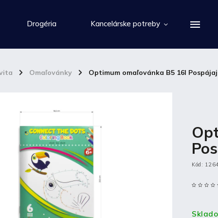
Drogéria
Kancelárske potreby
vita
/
Omaľovánky
/
Optimum omaľovánka B5 16l Pospájaj
Opt
Pos
Kód:
126
Sklad