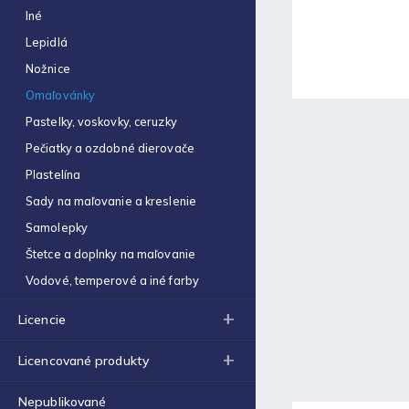
Obal na zošit A5 hrubý
Iné
€0,22
Lepidlá
Optimum náplň guličková
Nožnice
0,7mm modrá
€0,06
Omaľovánky
Pastelky, voskovky, ceruzky
Zošit 523
€0,31
Pečiatky a ozdobné dierovače
Plastelína
Zošit 440
€0,87
Sady na maľovanie a kreslenie
Samolepky
Strúhadlo dvojité so
zásobníkom Antilop 5027
Štetce a doplnky na maľovanie
€0,86
Vodové, temperové a iné farby
Zošit 564
€0,70
Licencie
Obálka C4 (1ks)
Licencované produkty
€0,16
Nepublikované