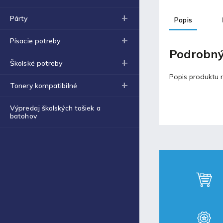
Obal na zošit A4 hrubý
€0,43
Párty
Popis
Blog
Písacie potreby
Podrobný
Školské potreby
Fortnite produkty za
špeciálne ceny!
Popis produktu n
Tonery kompatibilné
30.11.2021
Výpredaj školských tašiek a
batohov
Labková patrola vo filme
17.5.2021
Laminovacia fólia a ich
využitie
17.5.2021