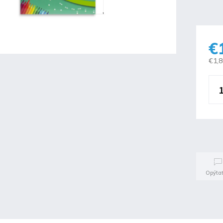
€
€1,
Opýtať