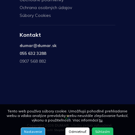
Ochrana osobných údajov
Súbory Cookies
Kontakt
dumar
@
dumar.sk
055 632 3288
0907 568 882
0907
568
882
Tento web používa súbory cookie. Umožňujú pohodlné prehliadanie
webu a vďaka analýze prevádzky webu neustále zlepšovanie funkcií,
výkonu a použiteľnosti. Viac informácií
tu
.
Copyright 2026
DUMAR
. Všetky práva vyhradené.
Vytvořil
Shoptet
| Design
Shoptetak.cz
Nastavenie
Odmietnuť
Súhlasím