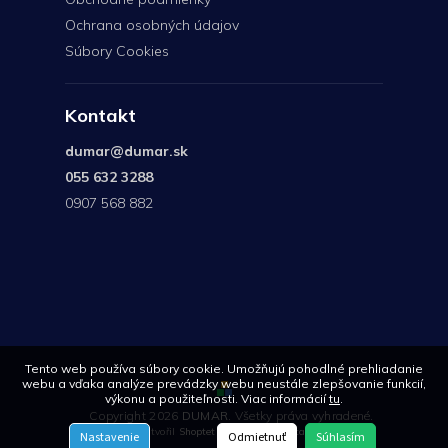
Ochrana osobných údajov
Súbory Cookies
Kontakt
dumar
@
dumar.sk
055 632 3288
0907 568 882
0907
568
882
Tento web používa súbory cookie. Umožňujú pohodlné prehliadanie
webu a vďaka analýze prevádzky webu neustále zlepšovanie funkcií,
výkonu a použiteľnosti. Viac informácií
tu
.
Copyright 2026
DUMAR
. Všetky práva vyhradené.
Vytvořil
Shoptet
| Design
Shoptetak.cz
Nastavenie
Odmietnuť
Súhlasím