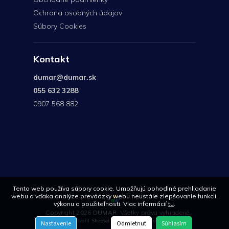
Ochrana osobných údajov
Súbory Cookies
Kontakt
dumar
@
dumar.sk
055 632 3288
0907 568 882
0907
568
882
Tento web používa súbory cookie. Umožňujú pohodlné prehliadanie
webu a vďaka analýze prevádzky webu neustále zlepšovanie funkcií,
výkonu a použiteľnosti. Viac informácií
tu
.
Copyright 2026
DUMAR
. Všetky práva vyhradené.
Vytvořil
Shoptet
| Design
Shoptetak.cz
Nastavenie
Odmietnuť
Súhlasím