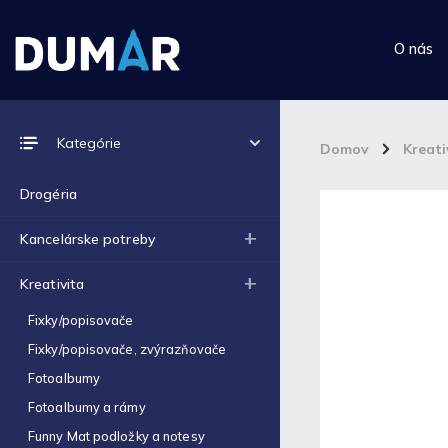
O nás
Prijímame online platby
Kategórie
Domov
/
Kreati
Drogéria
Kancelárske potreby
Top 10 produktov
Kreativita
Euroobal 40mic A4 100ks
Fixky/popisovače
balenie BASIC
€2,58
Fixky/popisovače, zvýrazňovače
Fotoalbumy
Kidea pero gumovacie s
figúrkou Kocky 920 (D)
Fotoalbumy a rámy
€1,72
Funny Mat podložky a notesy