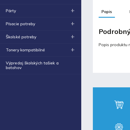
€4,19
Párty
Popis
Kidea pečiatka na textil s
písmenami a znakmi (D)
€9,23
Písacie potreby
Podrobný
Školské potreby
Blog
Popis produktu n
Tonery kompatibilné
Fortnite produkty za
špeciálne ceny!
Výpredaj školských tašiek a
batohov
30.11.2021
Labková patrola vo filme
17.5.2021
Laminovacia fólia a ich
využitie
17.5.2021