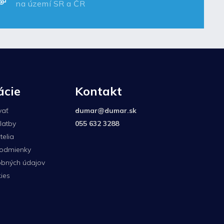
na území SR a ČR
ácie
Kontakt
vať
dumar
@
dumar.sk
latby
055 632 3288
elia
odmienky
bných údajov
ies