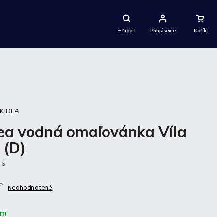
Nákupný
Košík
Hľadať
Prihlásenie
:
KIDEA
ea vodná omaľovánka Víla
 (D)
56
Neohodnotené
om