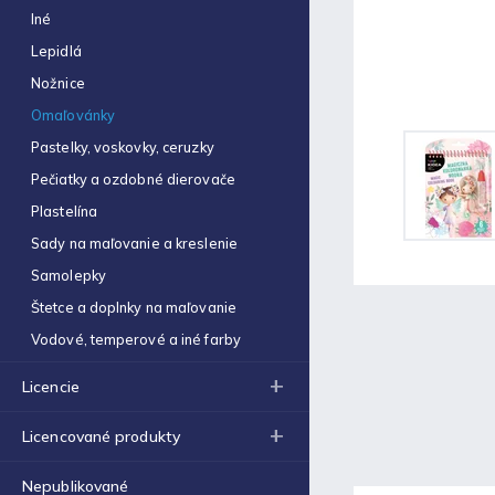
Kotúčik termo do pokladne
Iné
80/80/12mm (80m návin) A
€1,48
Lepidlá
Nožnice
Optimum náplň guličková
0,7mm modrá
Omaľovánky
€0,06
Pastelky, voskovky, ceruzky
RAXTOL podložka s klipom
A4 čierna
Pečiatky a ozdobné dierovače
€1,97
Plastelína
K-POP Demon Hunters
Sady na maľovanie a kreslenie
baliaci papier 70 x 200 cm
€1,60
Samolepky
Štetce a doplnky na maľovanie
Optimum olejové gélové
pero 0,7 mm Vinson Nature
Vodové, temperové a iné farby
€0,49
Licencie
K-POP Demon Hunters pero
10-farebné
€2,46
Licencované produkty
Kidea sada štetcov 4ks
Nepublikované
ergonomické (D)