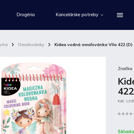
Drogéria
Kancelárske potreby
vita
/
Omaľovánky
/
Kidea vodná omaľovánka Víla 422 (D)
Značka
Kid
422
Kód:
130
Sklad