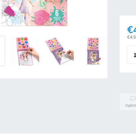
€
€4,
Opýtať