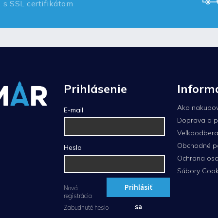
s SSL certifikátom
Prihlásenie
Inform
Ako nakupo
E-mail
Doprava a p
Veľkoodberat
Obchodné p
Heslo
Ochrana oso
Súbory Cook
Prihlásiť
Nová
registrácia
sa
Zabudnuté heslo