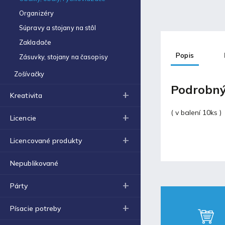
Organizéry
Obal na zošit A4 hrubý
Súpravy a stojany na stôl
€0,43
Zakladače
Popis
Blog
Zásuvky, stojany na časopisy
Zošívačky
Podrobný
Fortnite produkty za
Kreativita
špeciálne ceny!
30.11.2021
( v balení 10ks )
Licencie
Labková patrola vo filme
Licencované produkty
17.5.2021
Nepublikované
Laminovacia fólia a ich
Párty
využitie
17.5.2021
Písacie potreby