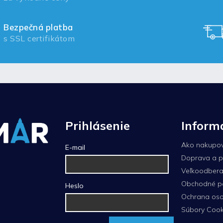
Bezpečná platba
s SSL certifikátom
Prihlásenie
Inform
Ako nakupo
E-mail
Doprava a p
Veľkoodberat
Obchodné p
Heslo
Ochrana oso
Súbory Cook