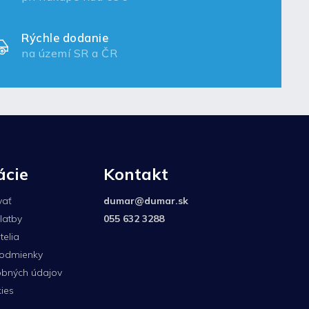
Rýchle dodanie
na území SR a ČR
ácie
Kontakt
vať
dumar
@
dumar.sk
latby
055 632 3288
elia
odmienky
bných údajov
ies