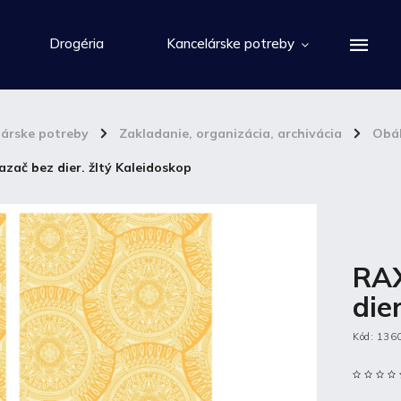
Drogéria
Kancelárske potreby
lárske potreby
/
Zakladanie, organizácia, archivácia
/
Obál
zač bez dier. žltý Kaleidoskop
RAX
die
Kód:
136