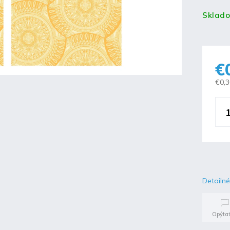
Sklad
€
€0,
Detailné
Opýtať