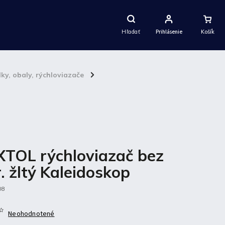
Nákupný
Košík
Hľadať
Prihlásenie
ky, obaly, rýchloviazače
/
TOL rýchloviazač bez
r. žltý Kaleidoskop
08
Neohodnotené