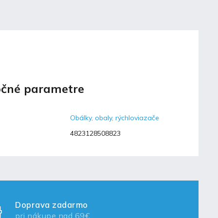
čné parametre
Obálky, obaly, rýchloviazače
4823128508823
Doprava zadarmo
pri nákupe nad 69€