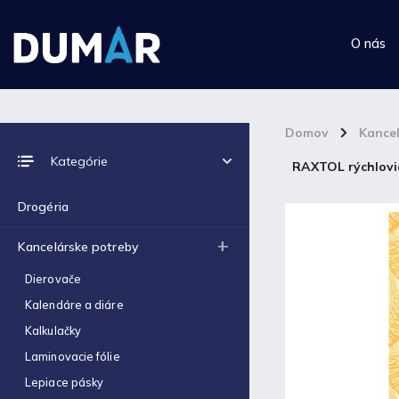
O nás
Domov
/
Kance
Prijímame online platby
Kategórie
RAXTOL rýchlovia
Drogéria
Kancelárske potreby
Top 10 produktov
Dierovače
Kalendáre a diáre
Výkres školský A4 (180g) -
1ks
Kalkulačky
€0,06
Laminovacie fólie
Výkres školský A3 (180g) -
Lepiace pásky
1ks