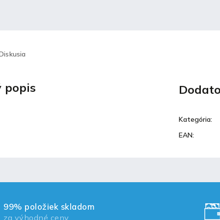
Diskusia
 popis
Dodato
Kategória
:
EAN
:
99% položiek skladom
za výhodné ceny