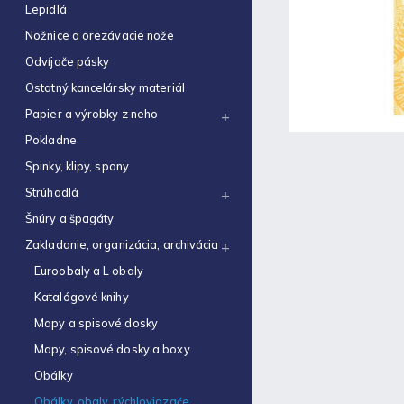
€0,12
Lepidlá
Nožnice a orezávacie nože
Obal na zošit A5 hrubý
€0,22
Odvíjače pásky
Ostatný kancelársky materiál
Optimum náplň guličková
0,7mm modrá
Papier a výrobky z neho
€0,06
Pokladne
Zošit 523
Spinky, klipy, spony
€0,31
Strúhadlá
Zošit 440
Šnúry a špagáty
€0,87
Zakladanie, organizácia, archivácia
Strúhadlo dvojité so
Euroobaly a L obaly
zásobníkom Antilop 5027
€0,86
Katalógové knihy
Mapy a spisové dosky
Zošit 564
€0,70
Mapy, spisové dosky a boxy
Obálky
Obálka C4 (1ks)
€0,16
Obálky, obaly, rýchloviazače