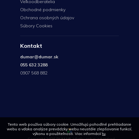
Veľkoodberatelia
Obchodné podmienky
Ochrana osobných údajov
Súbory Cookies
Kontakt
dumar
@
dumar.sk
055 632 3288
0907 568 882
0907
568
882
Tento web používa súbory cookie. Umožňujú pohodlné prehliadanie
webu a vďaka analýze prevádzky webu neustále zlepšovanie funkcií,
výkonu a použiteľnosti. Viac informácií
tu
.
Copyright 2026
DUMAR
. Všetky práva vyhradené.