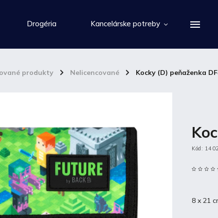
Drogéria
Kancelárske potreby
cované produkty
/
Nelicencované
/
Kocky (D) peňaženka DF
Koc
Kód:
140
8 x 21 