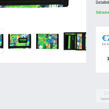
Detailné
Sklad
€
€6 
Opýtať