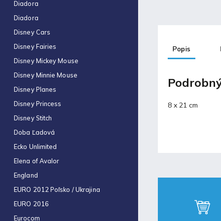
Diadora
€4,19
Diadora
Kidea pečiatka na textil s
písmenami a znakmi (D)
Disney Cars
€9,23
Disney Fairies
Popis
Disney Mickey Mouse
Blog
Disney Minnie Mouse
Podrobný
Disney Planes
Fortnite produkty za
Disney Princess
8 x 21 cm
špeciálne ceny!
Disney Stitch
30.11.2021
Doba Ľadová
Labková patrola vo filme
Ecko Unlimited
17.5.2021
Elena of Avalor
England
Laminovacia fólia a ich
EURO 2012 Poľsko / Ukrajina
využitie
EURO 2016
17.5.2021
Eurocom