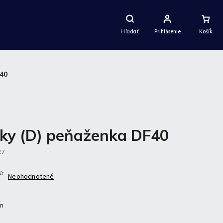
Nákupný
Košík
Hľadať
Prihlásenie
40
ky (D) peňaženka DF40
27
Neohodnotené
cm