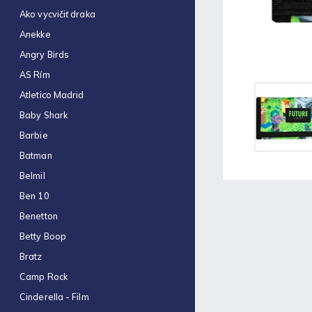
Kotúčik termo do pokladne
Ako vycvičiť draka
80/80/12mm (80m návin) A
€1,48
Anekke
Optimum náplň guličková
Angry Birds
0,7mm modrá
AS Rím
€0,06
Atletico Madrid
RAXTOL podložka s klipom
A4 čierna
Baby Shark
€1,97
Barbie
K-POP Demon Hunters
Batman
baliaci papier 70 x 200 cm
€1,60
Belmil
Ben 10
Optimum olejové gélové
pero 0,7 mm Vinson Nature
Benetton
€0,49
Betty Boop
K-POP Demon Hunters pero
Bratz
10-farebné
€2,46
Camp Rock
Kidea sada štetcov 4ks
Cinderella - Film
ergonomické (D)