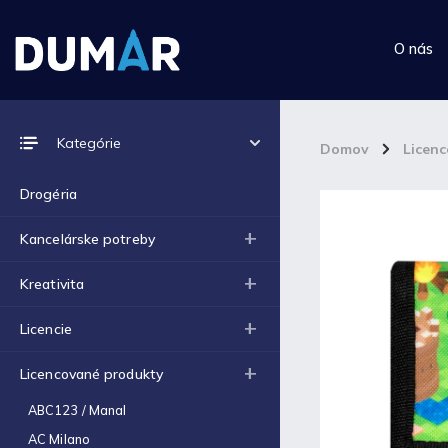
O nás
Prijímame online platby
Kategórie
Domov
/
Licen
Drogéria
Kancelárske potreby
Top 10 produktov
Kreativita
Euroobal 40mic A4 100ks
Licencie
balenie BASIC
€2,58
Licencované produkty
Kidea pero gumovacie s
figúrkou Kocky 920 (D)
ABC123 / Manal
€1,72
AC Milano