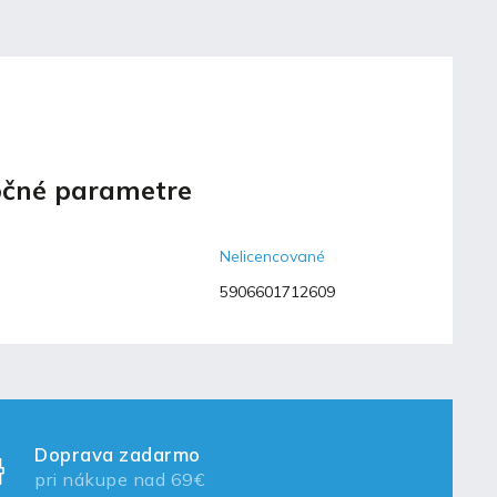
čné parametre
Nelicencované
5906601712609
Doprava zadarmo
pri nákupe nad 69€