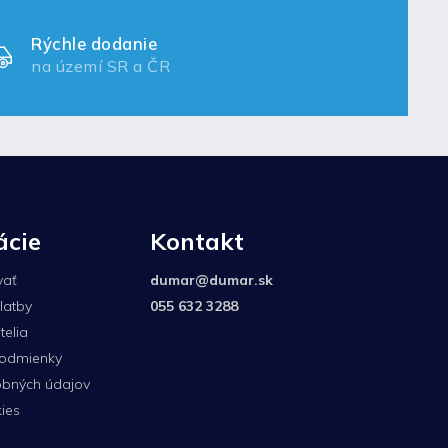
Rýchle dodanie
na území SR a ČR
ácie
Kontakt
vať
dumar
@
dumar.sk
latby
055 632 3288
elia
odmienky
bných údajov
ies