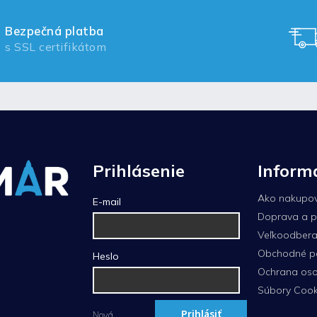
Bezpečná platba
s SSL certifikátom
Prihlásenie
Inform
Ako nakupo
E-mail
Doprava a p
Veľkoodberat
Obchodné p
Heslo
Ochrana oso
Súbory Cook
Prihlásiť
Nová