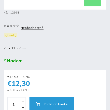
Kód:
12961
Neohodnotené
Výpredaj
23 x 11 x 7 cm
Skladom
€13,53
–9 %
€12,30
€10 bez DPH
Pridať do košíka