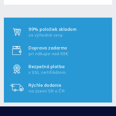
99% položiek skladom
za výhodné ceny
Doprava zadarmo
pri nákupe nad 69€
Bezpečná platba
s SSL certifikátom
Rýchle dodanie
na území SR a ČR