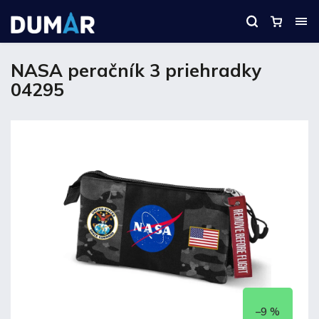
NASA peračník 3 priehradky
04295
–9 %