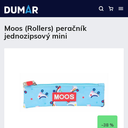
Moos (Rollers) peračník
jednozipsový mini
–38 %