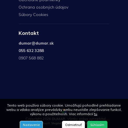
Ochrana osobných údajov
Súbory Cookies
Kontakt
dumar
@
dumar.sk
055 632 3288
0907 568 882
0907
568
882
Tento web používa súbory cookie. Umožňujú pohodlné prehliadanie
webu a vďaka analýze prevádzky webu neustále zlepšovanie funkcií,
výkonu a použiteľnosti. Viac informácií
tu
.
Copyright 2026
DUMAR
. Všetky práva vyhradené.
Vytvořil
Shoptet
| Design
Shoptetak.cz
Nastavenie
Odmietnuť
Súhlasím