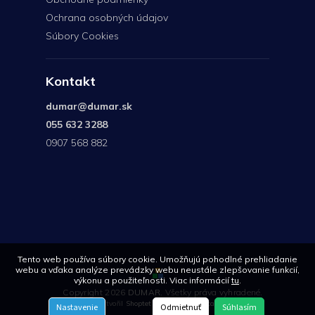
Ochrana osobných údajov
Súbory Cookies
Kontakt
dumar
@
dumar.sk
055 632 3288
0907 568 882
0907
568
882
Tento web používa súbory cookie. Umožňujú pohodlné prehliadanie
webu a vďaka analýze prevádzky webu neustále zlepšovanie funkcií,
výkonu a použiteľnosti. Viac informácií
tu
.
Copyright 2026
DUMAR
. Všetky práva vyhradené.
Vytvořil
Shoptet
| Design
Shoptetak.cz
Nastavenie
Odmietnuť
Súhlasím