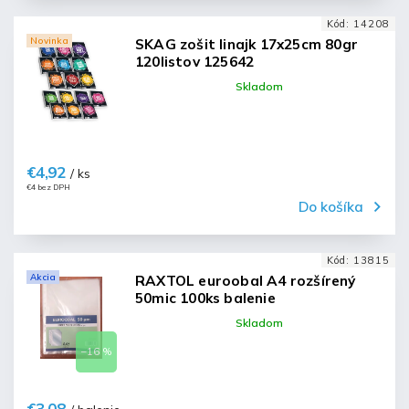
'23/23'
1
Kód:
14208
Novinka
SKAG zošit linajk 17x25cm 80gr
120listov 125642
Skladom
€4,92
/ ks
€4 bez DPH
Do košíka
Kód:
13815
Akcia
RAXTOL euroobal A4 rozšírený
50mic 100ks balenie
Skladom
–16 %
€3,08