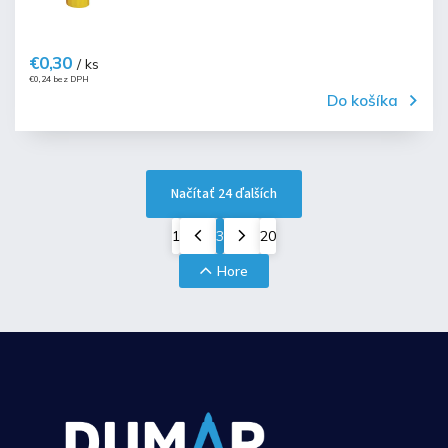
€0,30
/ ks
€0,24 bez DPH
Do košíka
Načítať 24 ďalších
1
3
20
Hore