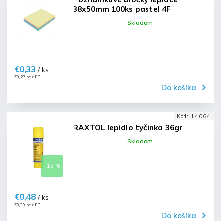
38x50mm 100ks pastel 4F
Skladom
€0,33
/ ks
€0,27 bez DPH
Do košíka
Kód:
14064
RAXTOL lepidlo tyčinka 36gr
Skladom
–15 %
€0,48
/ ks
€0,39 bez DPH
Do košíka