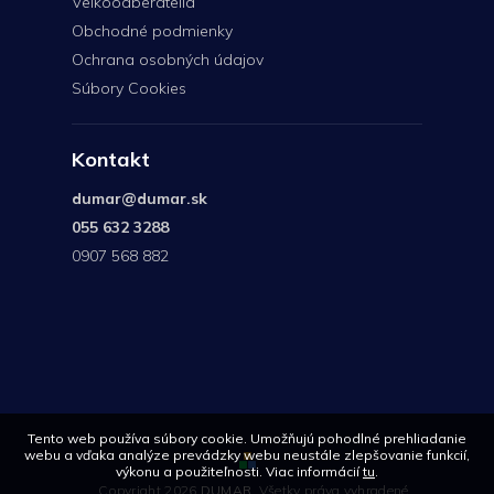
Veľkoodberatelia
Obchodné podmienky
Ochrana osobných údajov
Súbory Cookies
Kontakt
dumar
@
dumar.sk
055 632 3288
0907 568 882
0907
568
882
Tento web používa súbory cookie. Umožňujú pohodlné prehliadanie
webu a vďaka analýze prevádzky webu neustále zlepšovanie funkcií,
výkonu a použiteľnosti. Viac informácií
tu
.
Copyright 2026
DUMAR
. Všetky práva vyhradené.