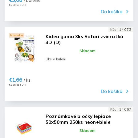
/ balenie
€2,50 bez DPH
Do košíka
Kód:
14072
Novinka
Kidea guma 3ks Safari zvieratká
3D (D)
Skladom
3ks v balení
€1,66
/ ks
€1,35 bez DPH
Do košíka
Kód:
14067
Poznámkové bločky lepiace
50x50mm 250ks neon+biele
Skladom