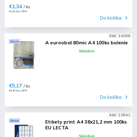
€1,34
/ ks
€1,09 bez DPH
Do košíka
Kód:
14059
Akcia
A euroobal 80mic A4 100ks balenie
Skladom
€5,17
/ ks
€4,20 bez DPH
Do košíka
Kód:
13941
Akcia
Etikety print A4 38x21,2 mm 100ks
EU LECTA
Skladom