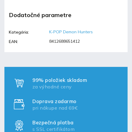
Dodatočné parametre
K-POP Demon Hunters
Kategória
:
8412688651412
EAN
:
99% položiek skladom
za výhodné ceny
Doprava zadarmo
pri nákupe nad 69€
Bezpečná platba
s SSL certifikátom