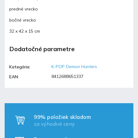
predné vrecko
bočné vrecko
32 x 42 x 15 cm
Dodatočné parametre
K-POP Demon Hunters
Kategória
:
8412688651337
EAN
:
99% položiek skladom
za výhodné ceny