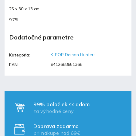
25 x 30 x 13 cm
9,75L
Dodatočné parametre
K-POP Demon Hunters
Kategória
:
8412688651368
EAN
:
99% položiek skladom
za výhodné ceny
Doprava zadarmo
pri nákupe nad 69€