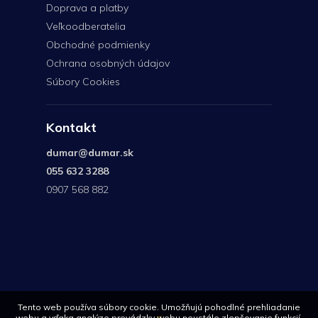
Doprava a platby
Veľkoodberatelia
Obchodné podmienky
Ochrana osobných údajov
Súbory Cookies
Kontakt
dumar
@
dumar.sk
055 632 3288
0907 568 882
0907
568
882
Tento web používa súbory cookie. Umožňujú pohodlné prehliadanie
webu a vďaka analýze prevádzky webu neustále zlepšovanie funkcií,