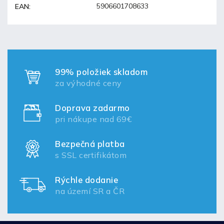
5906601708633
EAN
:
99% položiek skladom
za výhodné ceny
Doprava zadarmo
pri nákupe nad 69€
Bezpečná platba
s SSL certifikátom
Rýchle dodanie
na území SR a ČR